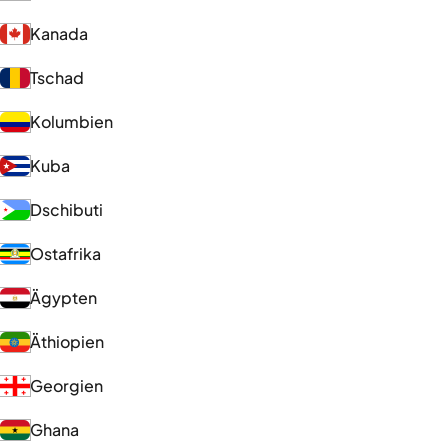
Kanada
Tschad
Kolumbien
Kuba
Dschibuti
Ostafrika
Ägypten
Äthiopien
Georgien
Ghana