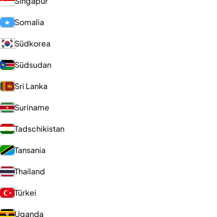
Singapur
Somalia
Südkorea
Südsudan
Sri Lanka
Suriname
Tadschikistan
Tansania
Thailand
Türkei
Uganda