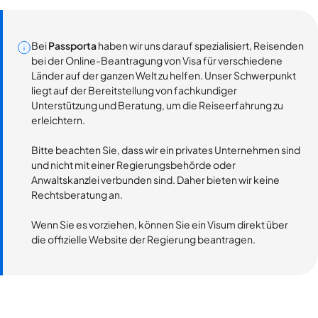
Bei
Passporta
haben wir uns darauf spezialisiert, Reisenden
bei der Online-Beantragung von Visa für verschiedene
Länder auf der ganzen Welt zu helfen. Unser Schwerpunkt
liegt auf der Bereitstellung von fachkundiger
Unterstützung und Beratung, um die Reiseerfahrung zu
erleichtern.
Bitte beachten Sie, dass wir ein privates Unternehmen sind
und nicht mit einer Regierungsbehörde oder
Anwaltskanzlei verbunden sind. Daher bieten wir keine
Rechtsberatung an.
Wenn Sie es vorziehen, können Sie ein Visum direkt über
die offizielle Website der Regierung beantragen.