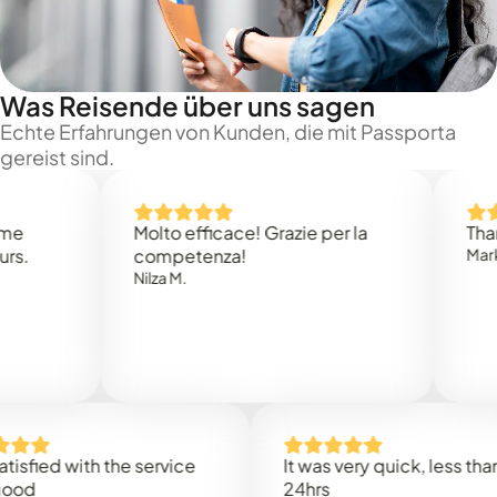
Was Reisende über uns sagen
Echte Erfahrungen von Kunden, die mit Passporta
gereist sind.
Molto efficace! Grazie per la
Thank you
competenza!
Mark N.
Nilza M.
ed with the service
It was very quick, less than
24hrs