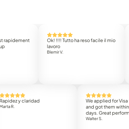
idement
Ok! !!!! Tutto ha reso facile il mio
Easy 
lavoro
Rene 
Blemir V.
 y claridad
We applied for Visa to Om
and got them within 3 work
days. Great performance!
Walter S.