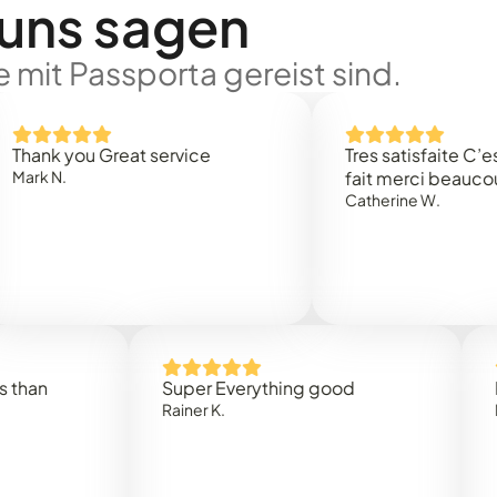
 uns sagen
 mit Passporta gereist sind.
 you Great service
Tres satisfaite C’est rap
.
fait merci beaucoup
Catherine W.
Super Everything good
Rapidez
Rainer K.
Marta R.