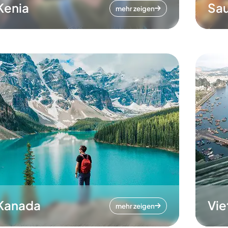
Kenia
Sau
mehr zeigen
Kanada
Vi
mehr zeigen