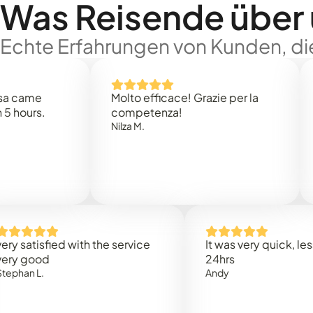
Was Reisende über
Echte Erfahrungen von Kunden, die
e
Molto efficace! Grazie per la
Thank
s.
competenza!
Mark N
Nilza M.
isfied with the service
It was very quick, less than
od
24hrs
.
Andy