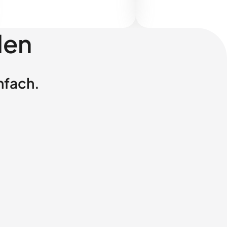
len
nfach.