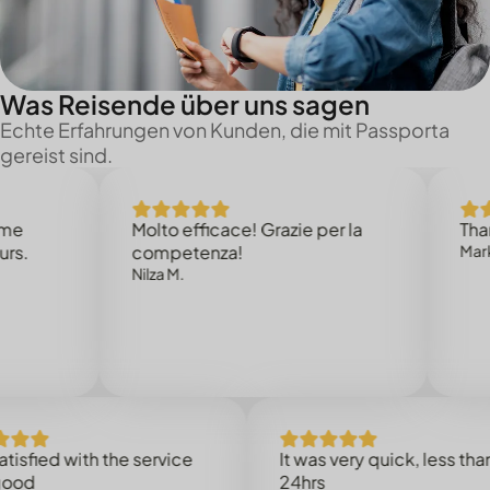
Was Reisende über uns sagen
Echte Erfahrungen von Kunden, die mit Passporta
gereist sind.
Molto efficace! Grazie per la
Thank you
competenza!
Mark N.
Nilza M.
ed with the service
It was very quick, less than
24hrs