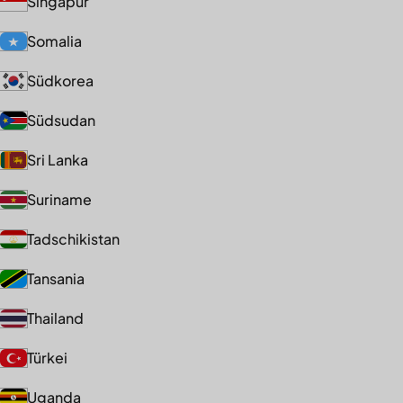
Singapur
Somalia
Südkorea
Südsudan
Sri Lanka
Suriname
Tadschikistan
Tansania
Thailand
Türkei
Uganda