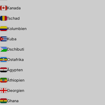
Kanada
Tschad
Kolumbien
Kuba
Dschibuti
Ostafrika
Ägypten
Äthiopien
Georgien
Ghana