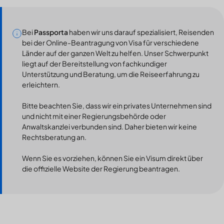
Bei
Passporta
haben wir uns darauf spezialisiert, Reisenden
bei der Online-Beantragung von Visa für verschiedene
Länder auf der ganzen Welt zu helfen. Unser Schwerpunkt
liegt auf der Bereitstellung von fachkundiger
Unterstützung und Beratung, um die Reiseerfahrung zu
erleichtern.
Bitte beachten Sie, dass wir ein privates Unternehmen sind
und nicht mit einer Regierungsbehörde oder
Anwaltskanzlei verbunden sind. Daher bieten wir keine
Rechtsberatung an.
Wenn Sie es vorziehen, können Sie ein Visum direkt über
die offizielle Website der Regierung beantragen.