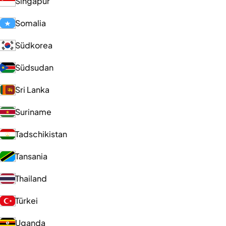
Singapur
Somalia
Südkorea
Südsudan
Sri Lanka
Suriname
Tadschikistan
Tansania
Thailand
Türkei
Uganda