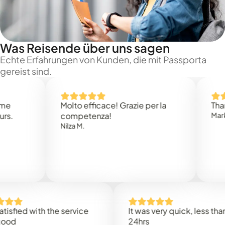
Was Reisende über uns sagen
Echte Erfahrungen von Kunden, die mit Passporta
gereist sind.
Molto efficace! Grazie per la
Thank you
competenza!
Mark N.
Nilza M.
ed with the service
It was very quick, less than
24hrs