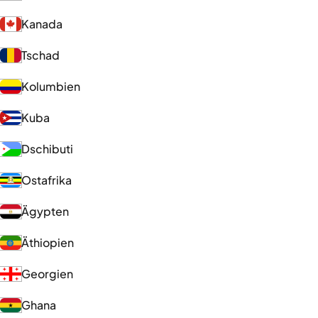
Kanada
Tschad
Kolumbien
Kuba
Dschibuti
Ostafrika
Ägypten
Äthiopien
Georgien
Ghana