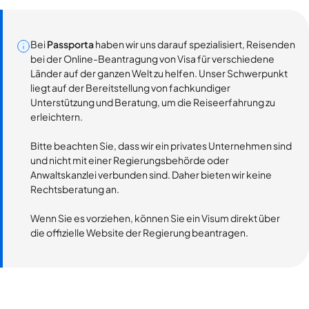
Bei
Passporta
haben wir uns darauf spezialisiert, Reisenden
bei der Online-Beantragung von Visa für verschiedene
Länder auf der ganzen Welt zu helfen. Unser Schwerpunkt
liegt auf der Bereitstellung von fachkundiger
Unterstützung und Beratung, um die Reiseerfahrung zu
erleichtern.
Bitte beachten Sie, dass wir ein privates Unternehmen sind
und nicht mit einer Regierungsbehörde oder
Anwaltskanzlei verbunden sind. Daher bieten wir keine
Rechtsberatung an.
Wenn Sie es vorziehen, können Sie ein Visum direkt über
die offizielle Website der Regierung beantragen.