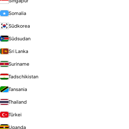
Singapur
Somalia
Südkorea
Südsudan
Sri Lanka
Suriname
Tadschikistan
Tansania
Thailand
Türkei
Uganda