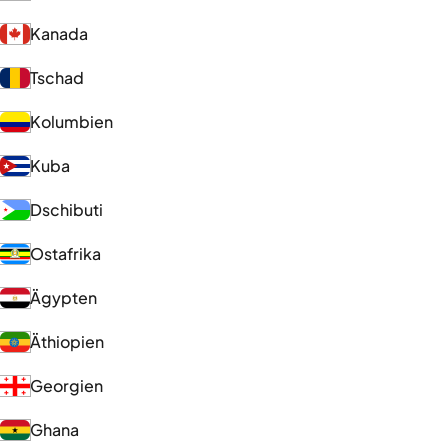
Kanada
Tschad
Kolumbien
Kuba
Dschibuti
Ostafrika
Ägypten
Äthiopien
Georgien
Ghana