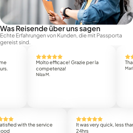
Was Reisende über uns sagen
Echte Erfahrungen von Kunden, die mit Passporta
gereist sind.
Molto efficace! Grazie per la
Thank you
competenza!
Mark N.
Nilza M.
ed with the service
It was very quick, less than
24hrs