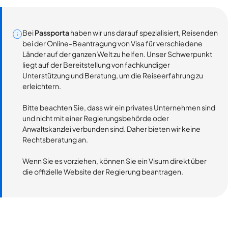
Bei
Passporta
haben wir uns darauf spezialisiert, Reisenden
bei der Online-Beantragung von Visa für verschiedene
Länder auf der ganzen Welt zu helfen. Unser Schwerpunkt
liegt auf der Bereitstellung von fachkundiger
Unterstützung und Beratung, um die Reiseerfahrung zu
erleichtern.
Bitte beachten Sie, dass wir ein privates Unternehmen sind
und nicht mit einer Regierungsbehörde oder
Anwaltskanzlei verbunden sind. Daher bieten wir keine
Rechtsberatung an.
Wenn Sie es vorziehen, können Sie ein Visum direkt über
die offizielle Website der Regierung beantragen.