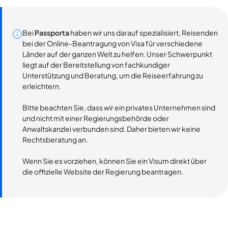
Bei
Passporta
haben wir uns darauf spezialisiert, Reisenden
bei der Online-Beantragung von Visa für verschiedene
Länder auf der ganzen Welt zu helfen. Unser Schwerpunkt
liegt auf der Bereitstellung von fachkundiger
Unterstützung und Beratung, um die Reiseerfahrung zu
erleichtern.
Bitte beachten Sie, dass wir ein privates Unternehmen sind
und nicht mit einer Regierungsbehörde oder
Anwaltskanzlei verbunden sind. Daher bieten wir keine
Rechtsberatung an.
Wenn Sie es vorziehen, können Sie ein Visum direkt über
die offizielle Website der Regierung beantragen.