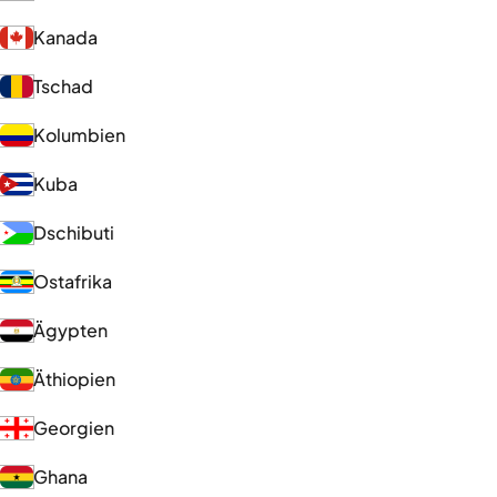
Kanada
Tschad
Kolumbien
Kuba
Dschibuti
Ostafrika
Ägypten
Äthiopien
Georgien
Ghana