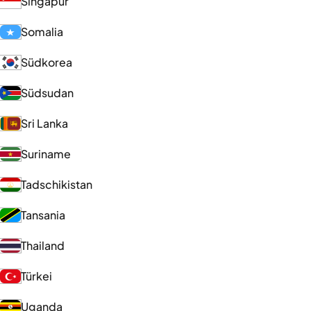
Singapur
Somalia
Südkorea
Südsudan
Sri Lanka
Suriname
Tadschikistan
Tansania
Thailand
Türkei
Uganda