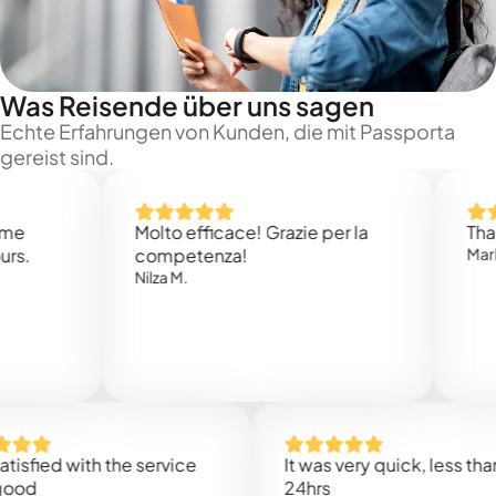
Was Reisende über uns sagen
Echte Erfahrungen von Kunden, die mit Passporta
gereist sind.
Molto efficace! Grazie per la
Thank yo
competenza!
Mark N.
Nilza M.
ied with the service
It was very quick, less than
24hrs