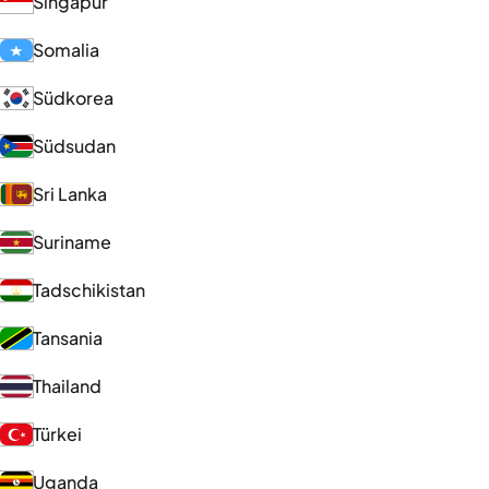
Singapur
Somalia
Südkorea
Südsudan
Sri Lanka
Suriname
Tadschikistan
Tansania
Thailand
Türkei
Uganda