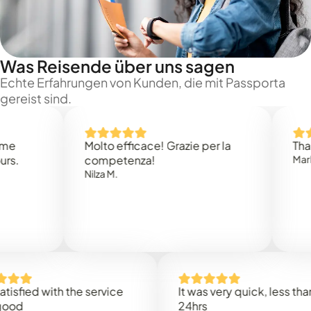
Was Reisende über uns sagen
Echte Erfahrungen von Kunden, die mit Passporta
gereist sind.
Molto efficace! Grazie per la
Thank you
competenza!
Mark N.
Nilza M.
ed with the service
It was very quick, less than
24hrs