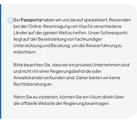
Bei
Passporta
haben wir uns darauf spezialisiert, Reisenden
bei der Online-Beantragung von Visa für verschiedene
Länder auf der ganzen Welt zu helfen. Unser Schwerpunkt
liegt auf der Bereitstellung von fachkundiger
Unterstützung und Beratung, um die Reiseerfahrung zu
erleichtern.
Bitte beachten Sie, dass wir ein privates Unternehmen sind
und nicht mit einer Regierungsbehörde oder
Anwaltskanzlei verbunden sind. Daher bieten wir keine
Rechtsberatung an.
Wenn Sie es vorziehen, können Sie ein Visum direkt über
die offizielle Website der Regierung beantragen.