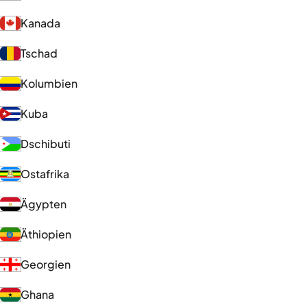
Kanada
Tschad
Kolumbien
Kuba
Dschibuti
Ostafrika
Ägypten
Äthiopien
Georgien
Ghana