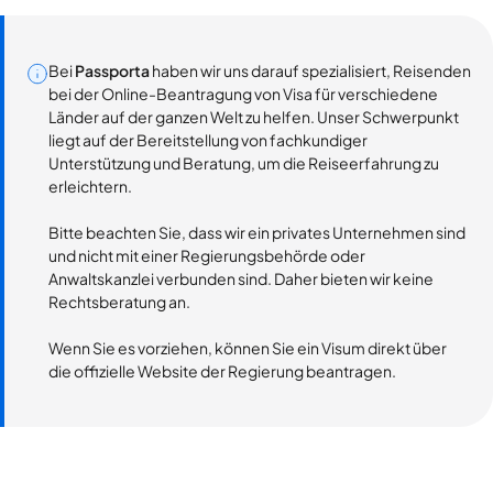
Bei
Passporta
haben wir uns darauf spezialisiert, Reisenden
bei der Online-Beantragung von Visa für verschiedene
Länder auf der ganzen Welt zu helfen. Unser Schwerpunkt
liegt auf der Bereitstellung von fachkundiger
Unterstützung und Beratung, um die Reiseerfahrung zu
erleichtern.
Bitte beachten Sie, dass wir ein privates Unternehmen sind
und nicht mit einer Regierungsbehörde oder
Anwaltskanzlei verbunden sind. Daher bieten wir keine
Rechtsberatung an.
Wenn Sie es vorziehen, können Sie ein Visum direkt über
die offizielle Website der Regierung beantragen.