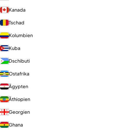
Kanada
Tschad
Kolumbien
Kuba
Dschibuti
Ostafrika
Ägypten
Äthiopien
Georgien
Ghana