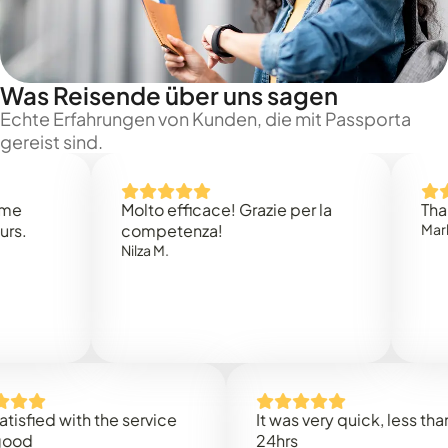
Was Reisende über uns sagen
Echte Erfahrungen von Kunden, die mit Passporta
gereist sind.
Molto efficace! Grazie per la
Thank you
competenza!
Mark N.
Nilza M.
ed with the service
It was very quick, less than
24hrs