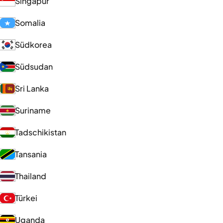
Singapur
Somalia
Südkorea
Südsudan
Sri Lanka
Suriname
Tadschikistan
Tansania
Thailand
Türkei
Uganda