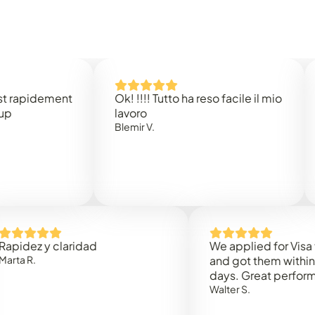
idement
Ok! !!!! Tutto ha reso facile il mio
Easy 
lavoro
Rene 
Blemir V.
 y claridad
We applied for Visa to Om
and got them within 3 work
days. Great performance!
Walter S.