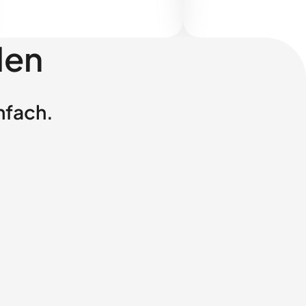
len
nfach.