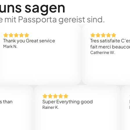
 uns sagen
 mit Passporta gereist sind.
 you Great service
Tres satisfaite C’est rap
.
fait merci beaucoup
Catherine W.
Super Everything good
Rapidez
Rainer K.
Marta R.