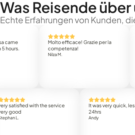
Was Reisende über
Echte Erfahrungen von Kunden, die
e
Molto efficace! Grazie per la
Thank
s.
competenza!
Mark N
Nilza M.
isfied with the service
It was very quick, less than
od
24hrs
.
Andy