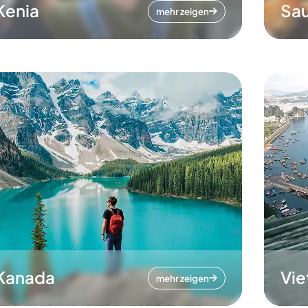
Kenia
Sau
mehr zeigen
Kanada
Vi
mehr zeigen