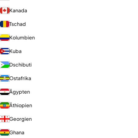
Kanada
Tschad
Kolumbien
Kuba
Dschibuti
Ostafrika
Ägypten
Äthiopien
Georgien
Ghana