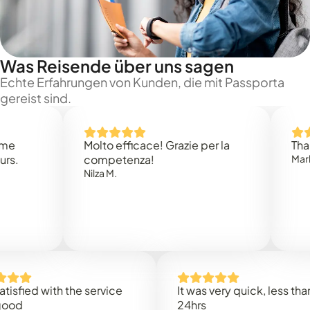
Was Reisende über uns sagen
Echte Erfahrungen von Kunden, die mit Passporta
gereist sind.
Molto efficace! Grazie per la
Thank you
competenza!
Mark N.
Nilza M.
d with the service
It was very quick, less than
24hrs