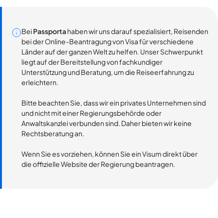
Bei
Passporta
haben wir uns darauf spezialisiert, Reisenden
bei der Online-Beantragung von Visa für verschiedene
Länder auf der ganzen Welt zu helfen. Unser Schwerpunkt
liegt auf der Bereitstellung von fachkundiger
Unterstützung und Beratung, um die Reiseerfahrung zu
erleichtern.
Bitte beachten Sie, dass wir ein privates Unternehmen sind
und nicht mit einer Regierungsbehörde oder
Anwaltskanzlei verbunden sind. Daher bieten wir keine
Rechtsberatung an.
Wenn Sie es vorziehen, können Sie ein Visum direkt über
die offizielle Website der Regierung beantragen.