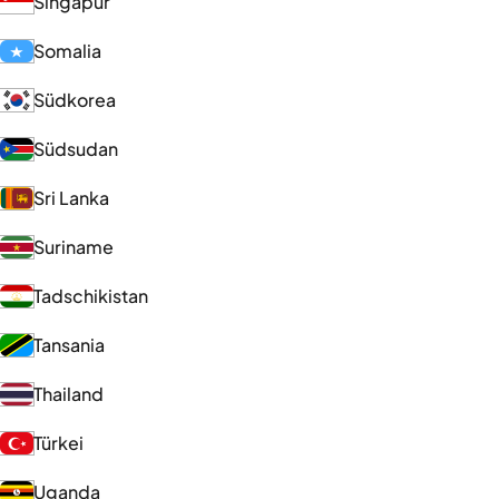
Singapur
Somalia
Südkorea
Südsudan
Sri Lanka
Suriname
Tadschikistan
Tansania
Thailand
Türkei
Uganda