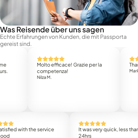
Was Reisende über uns sagen
Echte Erfahrungen von Kunden, die mit Passporta
gereist sind.
Molto efficace! Grazie per la
Thank yo
competenza!
Mark N.
Nilza M.
ied with the service
It was very quick, less than
24hrs