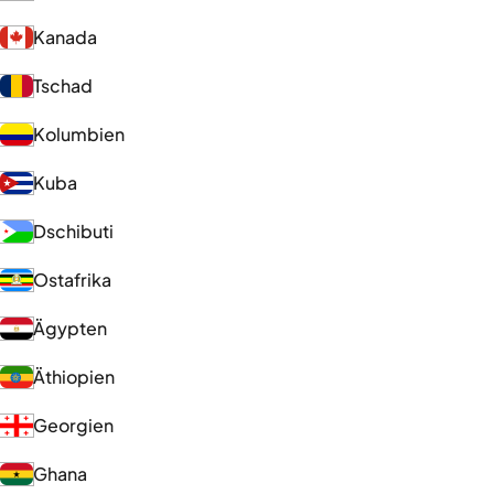
Kanada
Tschad
Kolumbien
Kuba
Dschibuti
Ostafrika
Ägypten
Äthiopien
Georgien
Ghana