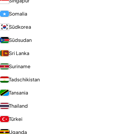
Singapur
Somalia
Südkorea
Südsudan
Sri Lanka
Suriname
Tadschikistan
Tansania
Thailand
Türkei
Uganda