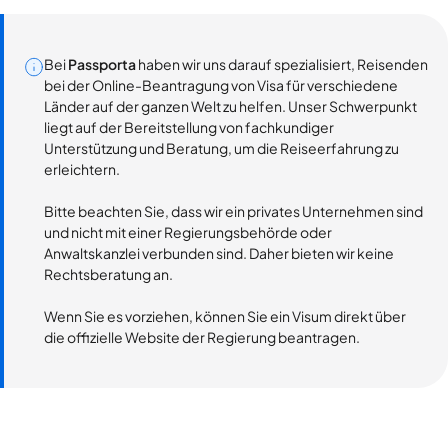
Bei
Passporta
haben wir uns darauf spezialisiert, Reisenden
bei der Online-Beantragung von Visa für verschiedene
Länder auf der ganzen Welt zu helfen. Unser Schwerpunkt
liegt auf der Bereitstellung von fachkundiger
Unterstützung und Beratung, um die Reiseerfahrung zu
erleichtern.
Bitte beachten Sie, dass wir ein privates Unternehmen sind
und nicht mit einer Regierungsbehörde oder
Anwaltskanzlei verbunden sind. Daher bieten wir keine
Rechtsberatung an.
Wenn Sie es vorziehen, können Sie ein Visum direkt über
die offizielle Website der Regierung beantragen.