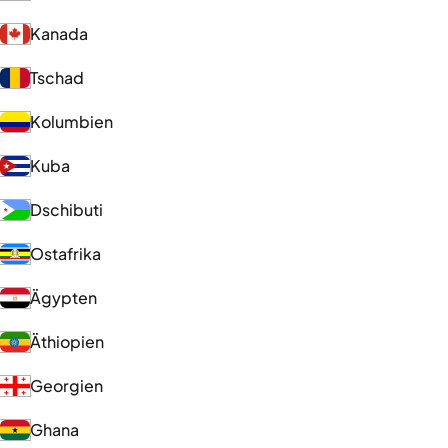
Kanada
Tschad
Kolumbien
Kuba
Dschibuti
Ostafrika
Ägypten
Äthiopien
Georgien
Ghana