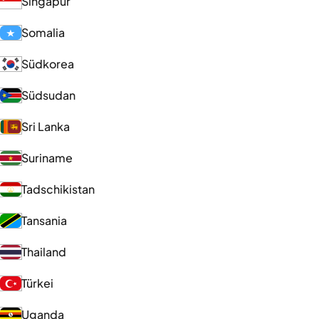
Singapur
Somalia
Südkorea
Südsudan
Sri Lanka
Suriname
Tadschikistan
Tansania
Thailand
Türkei
Uganda