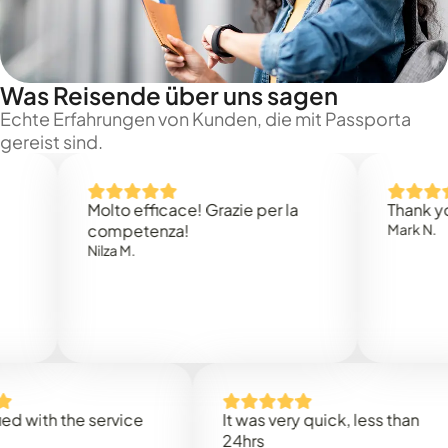
Was Reisende über uns sagen
Echte Erfahrungen von Kunden, die mit Passporta
gereist sind.
Molto efficace! Grazie per la
Thank you Gre
competenza!
Mark N.
Nilza M.
th the service
It was very quick, less than
24hrs