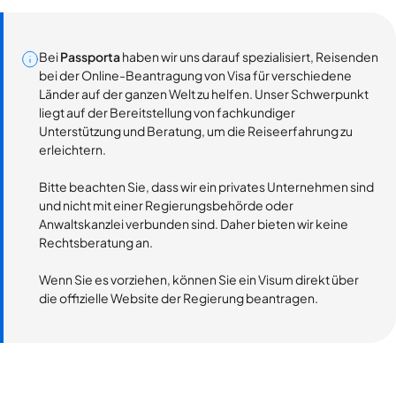
Bei
Passporta
haben wir uns darauf spezialisiert, Reisenden
bei der Online-Beantragung von Visa für verschiedene
Länder auf der ganzen Welt zu helfen. Unser Schwerpunkt
liegt auf der Bereitstellung von fachkundiger
Unterstützung und Beratung, um die Reiseerfahrung zu
erleichtern.
Bitte beachten Sie, dass wir ein privates Unternehmen sind
und nicht mit einer Regierungsbehörde oder
Anwaltskanzlei verbunden sind. Daher bieten wir keine
Rechtsberatung an.
Wenn Sie es vorziehen, können Sie ein Visum direkt über
die offizielle Website der Regierung beantragen.