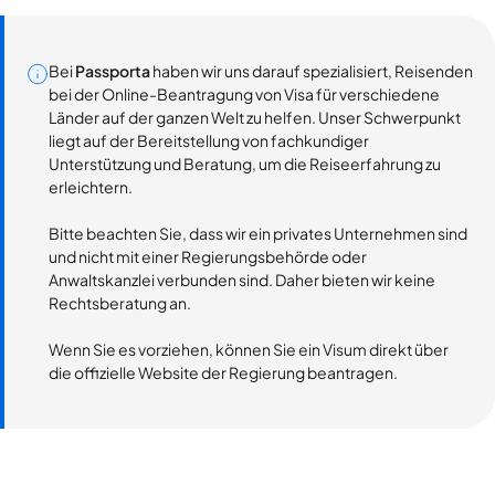
Bei
Passporta
haben wir uns darauf spezialisiert, Reisenden
bei der Online-Beantragung von Visa für verschiedene
Länder auf der ganzen Welt zu helfen. Unser Schwerpunkt
liegt auf der Bereitstellung von fachkundiger
Unterstützung und Beratung, um die Reiseerfahrung zu
erleichtern.
Bitte beachten Sie, dass wir ein privates Unternehmen sind
und nicht mit einer Regierungsbehörde oder
Anwaltskanzlei verbunden sind. Daher bieten wir keine
Rechtsberatung an.
Wenn Sie es vorziehen, können Sie ein Visum direkt über
die offizielle Website der Regierung beantragen.