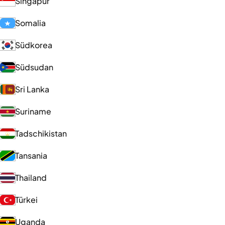
Singapur
Somalia
Südkorea
Südsudan
Sri Lanka
Suriname
Tadschikistan
Tansania
Thailand
Türkei
Uganda