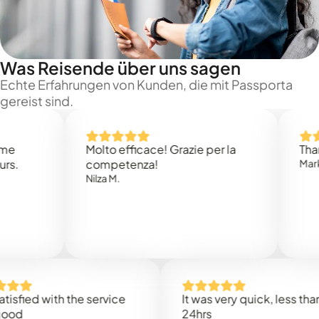
Was Reisende über uns sagen
Echte Erfahrungen von Kunden, die mit Passporta
gereist sind.
Molto efficace! Grazie per la
Thank you
competenza!
Mark N.
Nilza M.
ed with the service
It was very quick, less than
24hrs