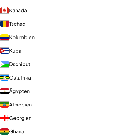
Kanada
Tschad
Kolumbien
Kuba
Dschibuti
Ostafrika
Ägypten
Äthiopien
Georgien
Ghana