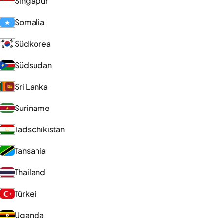
Singapur
Somalia
Südkorea
Südsudan
Sri Lanka
Suriname
Tadschikistan
Tansania
Thailand
Türkei
Uganda