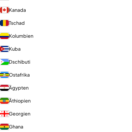
Kanada
Tschad
Kolumbien
Kuba
Dschibuti
Ostafrika
Ägypten
Äthiopien
Georgien
Ghana