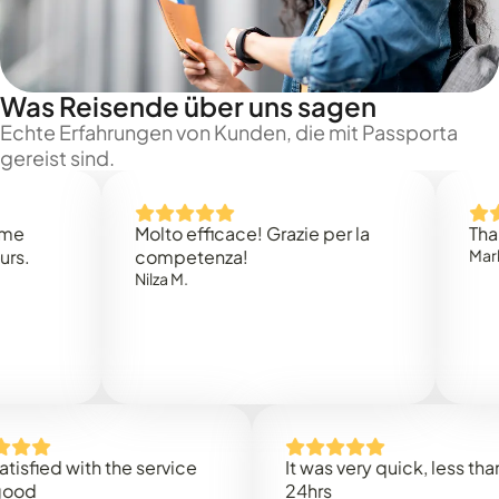
Was Reisende über uns sagen
Echte Erfahrungen von Kunden, die mit Passporta
gereist sind.
Molto efficace! Grazie per la
Thank you
competenza!
Mark N.
Nilza M.
ed with the service
It was very quick, less than
24hrs