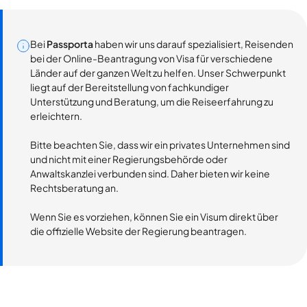
Bei
Passporta
haben wir uns darauf spezialisiert, Reisenden
bei der Online-Beantragung von Visa für verschiedene
Länder auf der ganzen Welt zu helfen. Unser Schwerpunkt
liegt auf der Bereitstellung von fachkundiger
Unterstützung und Beratung, um die Reiseerfahrung zu
erleichtern.
Bitte beachten Sie, dass wir ein privates Unternehmen sind
und nicht mit einer Regierungsbehörde oder
Anwaltskanzlei verbunden sind. Daher bieten wir keine
Rechtsberatung an.
Wenn Sie es vorziehen, können Sie ein Visum direkt über
die offizielle Website der Regierung beantragen.