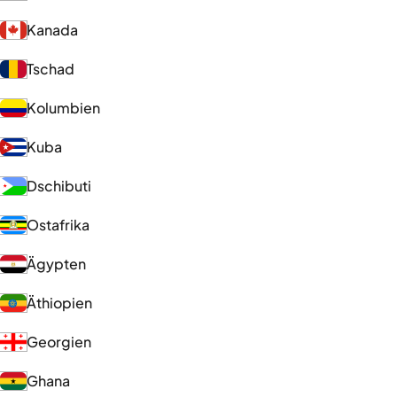
Kanada
Tschad
Kolumbien
Kuba
Dschibuti
Ostafrika
Ägypten
Äthiopien
Georgien
Ghana