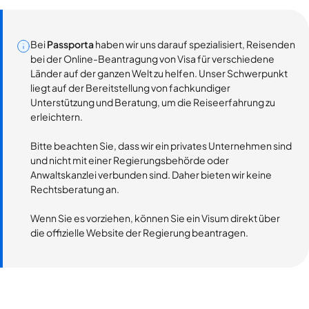
Bei
Passporta
haben wir uns darauf spezialisiert, Reisenden
bei der Online-Beantragung von Visa für verschiedene
Länder auf der ganzen Welt zu helfen. Unser Schwerpunkt
liegt auf der Bereitstellung von fachkundiger
Unterstützung und Beratung, um die Reiseerfahrung zu
erleichtern.
Bitte beachten Sie, dass wir ein privates Unternehmen sind
und nicht mit einer Regierungsbehörde oder
Anwaltskanzlei verbunden sind. Daher bieten wir keine
Rechtsberatung an.
Wenn Sie es vorziehen, können Sie ein Visum direkt über
die offizielle Website der Regierung beantragen.