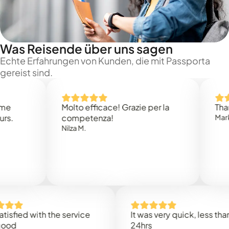
Was Reisende über uns sagen
Echte Erfahrungen von Kunden, die mit Passporta
gereist sind.
Molto efficace! Grazie per la
Thank you
competenza!
Mark N.
Nilza M.
ed with the service
It was very quick, less than
24hrs