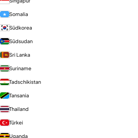
Singapur
Somalia
Südkorea
Südsudan
Sri Lanka
Suriname
Tadschikistan
Tansania
Thailand
Türkei
Uganda