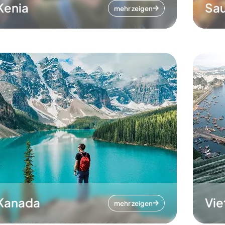
Kenia
Sau
mehr zeigen
Kanada
Vi
mehr zeigen