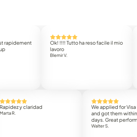
idement
Ok! !!!! Tutto ha reso facile il mio
Easy 
lavoro
Rene 
Blemir V.
 y claridad
We applied for Visa to Om
and got them within 3 work
days. Great performance!
Walter S.