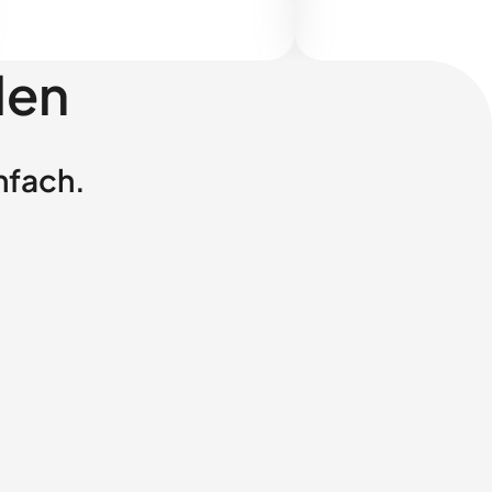
len
nfach.