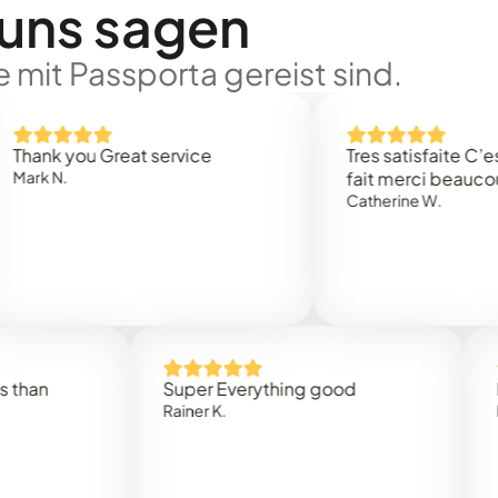
 uns sagen
 mit Passporta gereist sind.
 you Great service
Tres satisfaite C’est rap
.
fait merci beaucoup
Catherine W.
Super Everything good
Rapidez
Rainer K.
Marta R.