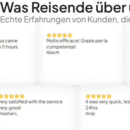
Was Reisende über
Echte Erfahrungen von Kunden, die
e
Molto efficace! Grazie per la
Thank
s.
competenza!
Mark N
Nilza M.
isfied with the service
It was very quick, less than
od
24hrs
.
Andy