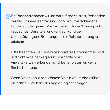
Bei
Passporta
haben wir uns darauf spezialisiert, Reisenden
bei der Online-Beantragung von Visa für verschiedene
Länder auf der ganzen Welt zu helfen. Unser Schwerpunkt
liegt auf der Bereitstellung von fachkundiger
Unterstützung und Beratung, um die Reiseerfahrung zu
erleichtern.
Bitte beachten Sie, dass wir ein privates Unternehmen sind
und nicht mit einer Regierungsbehörde oder
Anwaltskanzlei verbunden sind. Daher bieten wir keine
Rechtsberatung an.
Wenn Sie es vorziehen, können Sie ein Visum direkt über
die offizielle Website der Regierung beantragen.