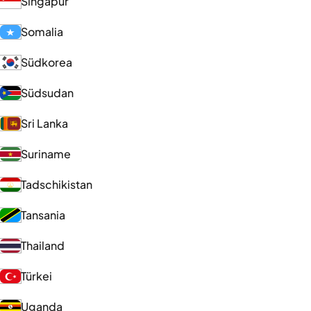
Singapur
Somalia
Südkorea
Südsudan
Sri Lanka
Suriname
Tadschikistan
Tansania
Thailand
Türkei
Uganda