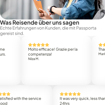
Was Reisende über uns sagen
Echte Erfahrungen von Kunden, die mit Passporta
gereist sind.
Molto efficace! Grazie per la
Thank you
competenza!
Mark N.
Nilza M.
d with the service
It was very quick, less than
24hrs