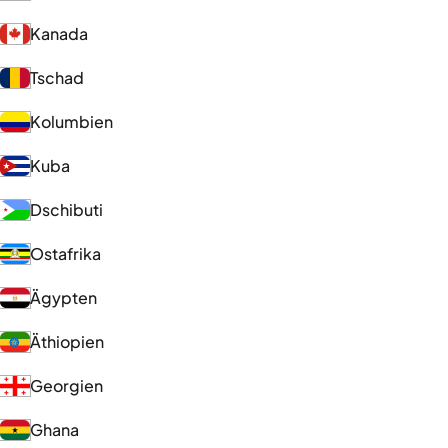
Kanada
Tschad
Kolumbien
Kuba
Dschibuti
Ostafrika
Ägypten
Äthiopien
Georgien
Ghana