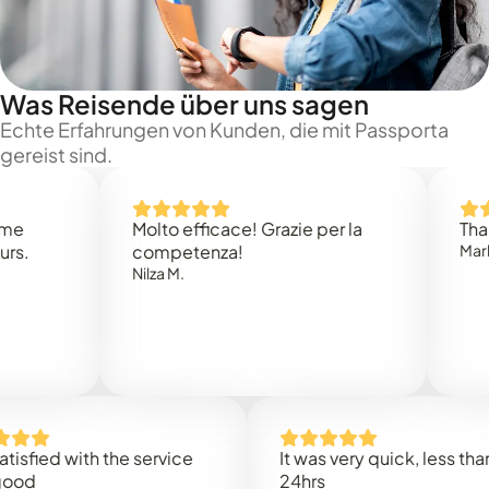
Was Reisende über uns sagen
Echte Erfahrungen von Kunden, die mit Passporta
gereist sind.
Molto efficace! Grazie per la
Thank you
competenza!
Mark N.
Nilza M.
ed with the service
It was very quick, less than
24hrs