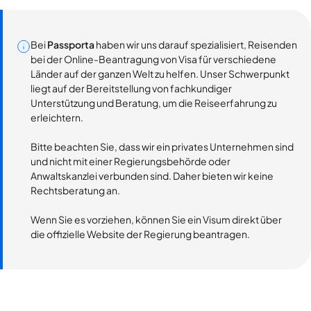
Bei
Passporta
haben wir uns darauf spezialisiert, Reisenden
bei der Online-Beantragung von Visa für verschiedene
Länder auf der ganzen Welt zu helfen. Unser Schwerpunkt
liegt auf der Bereitstellung von fachkundiger
Unterstützung und Beratung, um die Reiseerfahrung zu
erleichtern.
Bitte beachten Sie, dass wir ein privates Unternehmen sind
und nicht mit einer Regierungsbehörde oder
Anwaltskanzlei verbunden sind. Daher bieten wir keine
Rechtsberatung an.
Wenn Sie es vorziehen, können Sie ein Visum direkt über
die offizielle Website der Regierung beantragen.