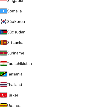
Singapur
Somalia
Südkorea
Südsudan
Sri Lanka
Suriname
Tadschikistan
Tansania
Thailand
Türkei
Uganda