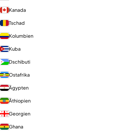
Kanada
Tschad
Kolumbien
Kuba
Dschibuti
Ostafrika
Ägypten
Äthiopien
Georgien
Ghana