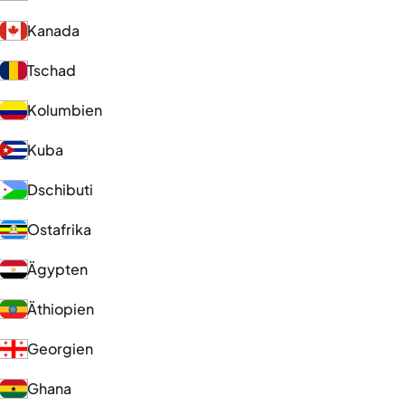
Kanada
Tschad
Kolumbien
Kuba
Dschibuti
Ostafrika
Ägypten
Äthiopien
Georgien
Ghana