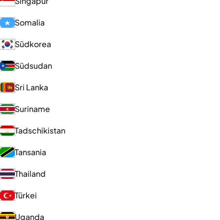
Singapur
Somalia
Südkorea
Südsudan
Sri Lanka
Suriname
Tadschikistan
Tansania
Thailand
Türkei
Uganda