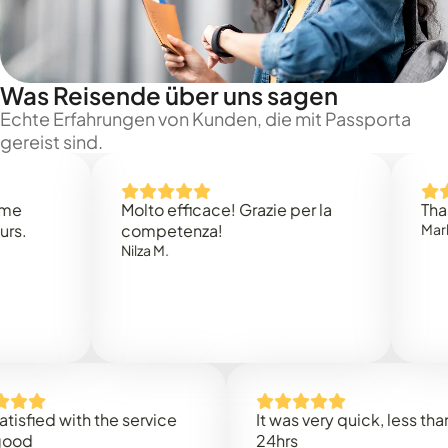
Was Reisende über uns sagen
Echte Erfahrungen von Kunden, die mit Passporta
gereist sind.
Molto efficace! Grazie per la
Thank you
competenza!
Mark N.
Nilza M.
ed with the service
It was very quick, less than
24hrs