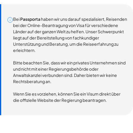
Bei
Passporta
haben wir uns darauf spezialisiert, Reisenden
bei der Online-Beantragung von Visa für verschiedene
Länder auf der ganzen Welt zu helfen. Unser Schwerpunkt
liegt auf der Bereitstellung von fachkundiger
Unterstützung und Beratung, um die Reiseerfahrung zu
erleichtern.
Bitte beachten Sie, dass wir ein privates Unternehmen sind
und nicht mit einer Regierungsbehörde oder
Anwaltskanzlei verbunden sind. Daher bieten wir keine
Rechtsberatung an.
Wenn Sie es vorziehen, können Sie ein Visum direkt über
die offizielle Website der Regierung beantragen.