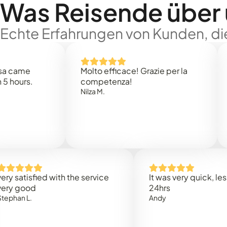
Was Reisende über
Echte Erfahrungen von Kunden, die
e
Molto efficace! Grazie per la
Thank 
.
competenza!
Mark N
Nilza M.
isfied with the service
It was very quick, less than
od
24hrs
.
Andy