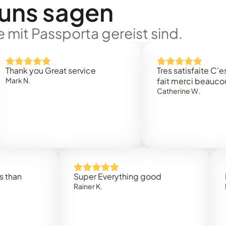
 uns sagen
 mit Passporta gereist sind.
you Great service
Tres satisfaite C’est rapi
.
fait merci beaucoup
Catherine W.
Super Everything good
Rapidez
Rainer K.
Marta R.