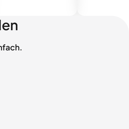
len
nfach.