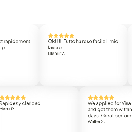
dement
Ok! !!!! Tutto ha reso facile il mio
Easy 
lavoro
Rene 
Blemir V.
 y claridad
We applied for Visa to Oma
and got them within 3 work
days. Great performance!
Walter S.