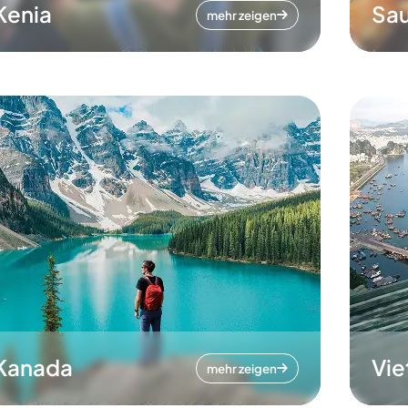
Kenia
Sau
mehr zeigen
Kanada
Vi
mehr zeigen