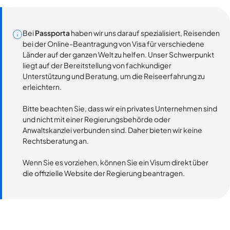
Bei
Passporta
haben wir uns darauf spezialisiert, Reisenden
bei der Online-Beantragung von Visa für verschiedene
Länder auf der ganzen Welt zu helfen. Unser Schwerpunkt
liegt auf der Bereitstellung von fachkundiger
Unterstützung und Beratung, um die Reiseerfahrung zu
erleichtern.
Bitte beachten Sie, dass wir ein privates Unternehmen sind
und nicht mit einer Regierungsbehörde oder
Anwaltskanzlei verbunden sind. Daher bieten wir keine
Rechtsberatung an.
Wenn Sie es vorziehen, können Sie ein Visum direkt über
die offizielle Website der Regierung beantragen.