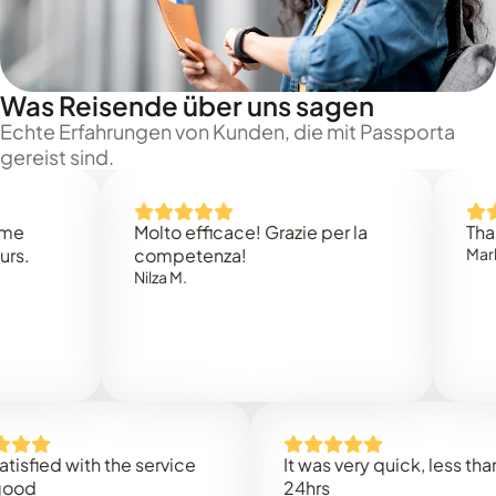
Was Reisende über uns sagen
Echte Erfahrungen von Kunden, die mit Passporta
gereist sind.
Molto efficace! Grazie per la
Thank you
competenza!
Mark N.
Nilza M.
ed with the service
It was very quick, less than
24hrs