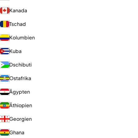
Kanada
Tschad
Kolumbien
Kuba
Dschibuti
Ostafrika
Ägypten
Äthiopien
Georgien
Ghana