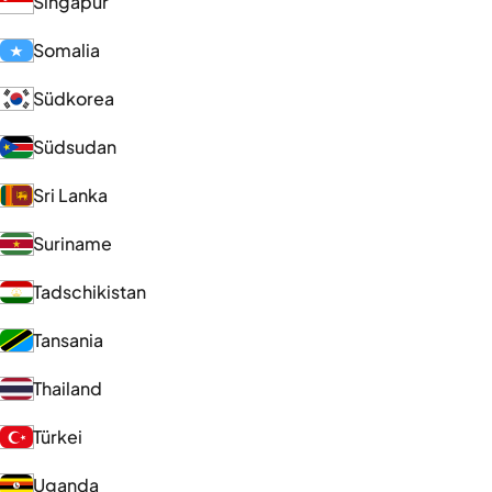
Singapur
Somalia
Südkorea
Südsudan
Sri Lanka
Suriname
Tadschikistan
Tansania
Thailand
Türkei
Uganda