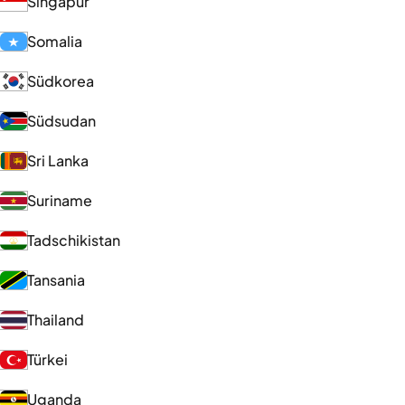
Singapur
Somalia
Südkorea
Südsudan
Sri Lanka
Suriname
Tadschikistan
Tansania
Thailand
Türkei
Uganda