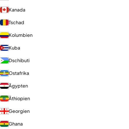
Kanada
Tschad
Kolumbien
Kuba
Dschibuti
Ostafrika
Ägypten
Äthiopien
Georgien
Ghana