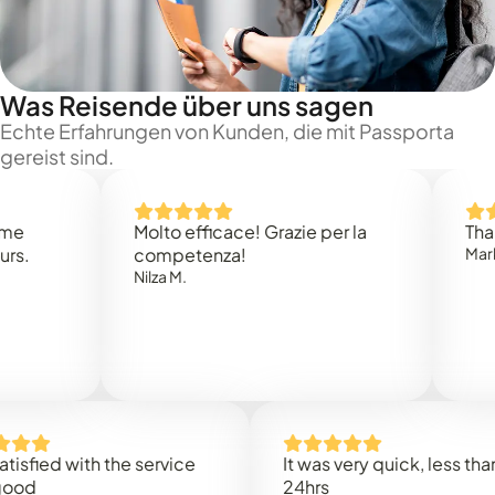
Was Reisende über uns sagen
Echte Erfahrungen von Kunden, die mit Passporta
gereist sind.
Molto efficace! Grazie per la
Thank you
competenza!
Mark N.
Nilza M.
ed with the service
It was very quick, less than
24hrs