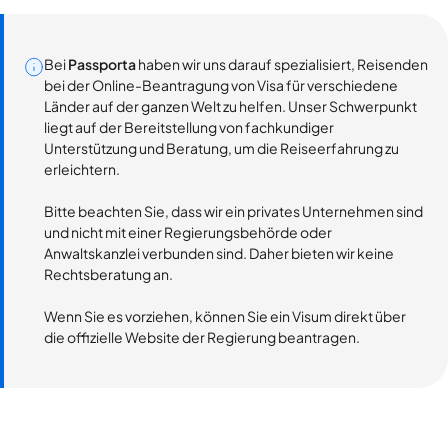
Bei
Passporta
haben wir uns darauf spezialisiert, Reisenden
bei der Online-Beantragung von Visa für verschiedene
Länder auf der ganzen Welt zu helfen. Unser Schwerpunkt
liegt auf der Bereitstellung von fachkundiger
Unterstützung und Beratung, um die Reiseerfahrung zu
erleichtern.
Bitte beachten Sie, dass wir ein privates Unternehmen sind
und nicht mit einer Regierungsbehörde oder
Anwaltskanzlei verbunden sind. Daher bieten wir keine
Rechtsberatung an.
Wenn Sie es vorziehen, können Sie ein Visum direkt über
die offizielle Website der Regierung beantragen.