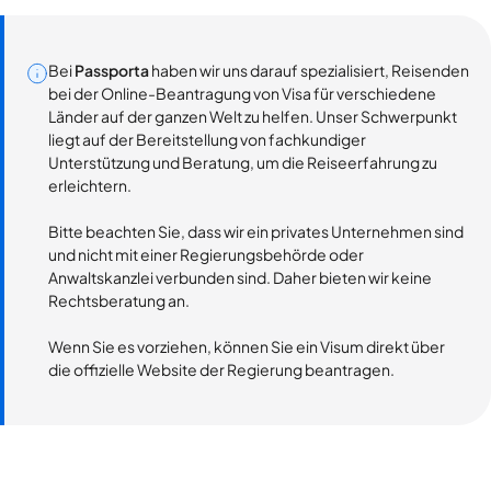
Bei
Passporta
haben wir uns darauf spezialisiert, Reisenden
bei der Online-Beantragung von Visa für verschiedene
Länder auf der ganzen Welt zu helfen. Unser Schwerpunkt
liegt auf der Bereitstellung von fachkundiger
Unterstützung und Beratung, um die Reiseerfahrung zu
erleichtern.
Bitte beachten Sie, dass wir ein privates Unternehmen sind
und nicht mit einer Regierungsbehörde oder
Anwaltskanzlei verbunden sind. Daher bieten wir keine
Rechtsberatung an.
Wenn Sie es vorziehen, können Sie ein Visum direkt über
die offizielle Website der Regierung beantragen.