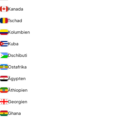
Kanada
Tschad
Kolumbien
Kuba
Dschibuti
Ostafrika
Ägypten
Äthiopien
Georgien
Ghana