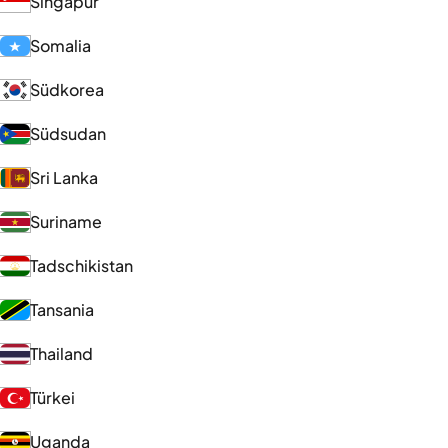
Singapur
Somalia
Südkorea
Südsudan
Sri Lanka
Suriname
Tadschikistan
Tansania
Thailand
Türkei
Uganda