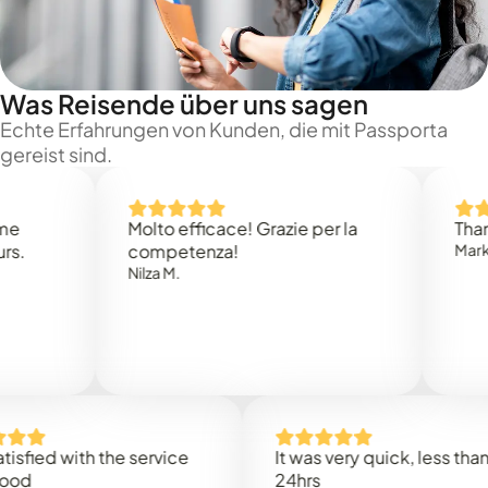
Was Reisende über uns sagen
Echte Erfahrungen von Kunden, die mit Passporta
gereist sind.
Molto efficace! Grazie per la
Thank you 
competenza!
Mark N.
Nilza M.
d with the service
It was very quick, less than
24hrs