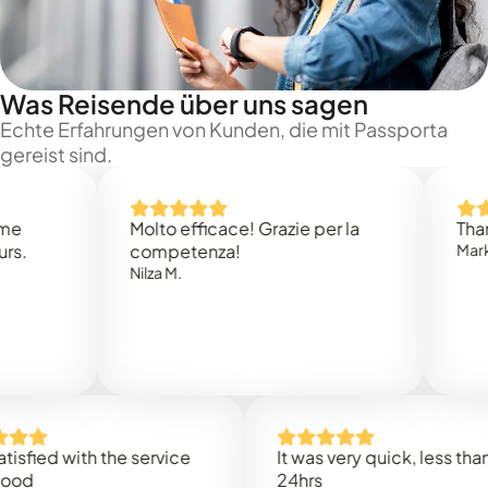
Was Reisende über uns sagen
Echte Erfahrungen von Kunden, die mit Passporta
gereist sind.
Molto efficace! Grazie per la
Thank you
competenza!
Mark N.
Nilza M.
ed with the service
It was very quick, less than
24hrs