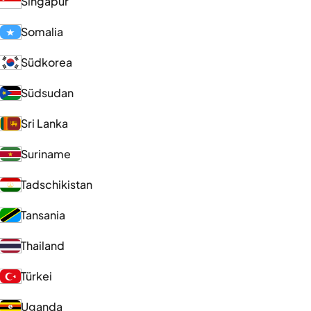
Singapur
Somalia
Südkorea
Südsudan
Sri Lanka
Suriname
Tadschikistan
Tansania
Thailand
Türkei
Uganda