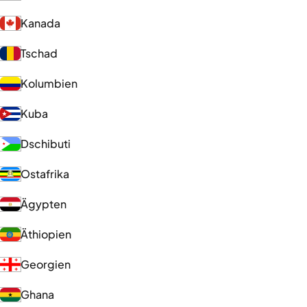
Kanada
Tschad
Kolumbien
Kuba
Dschibuti
Ostafrika
Ägypten
Äthiopien
Georgien
Ghana