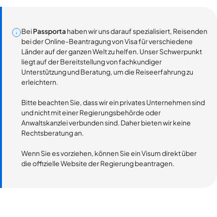
Bei
Passporta
haben wir uns darauf spezialisiert, Reisenden
bei der Online-Beantragung von Visa für verschiedene
Länder auf der ganzen Welt zu helfen. Unser Schwerpunkt
liegt auf der Bereitstellung von fachkundiger
Unterstützung und Beratung, um die Reiseerfahrung zu
erleichtern.
Bitte beachten Sie, dass wir ein privates Unternehmen sind
und nicht mit einer Regierungsbehörde oder
Anwaltskanzlei verbunden sind. Daher bieten wir keine
Rechtsberatung an.
Wenn Sie es vorziehen, können Sie ein Visum direkt über
die offizielle Website der Regierung beantragen.