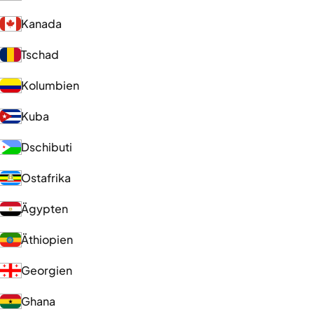
Kanada
Tschad
Kolumbien
Kuba
Dschibuti
Ostafrika
Ägypten
Äthiopien
Georgien
Ghana