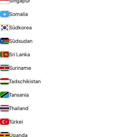
Singapur
Somalia
Südkorea
Südsudan
Sri Lanka
Suriname
Tadschikistan
Tansania
Thailand
Türkei
Uganda