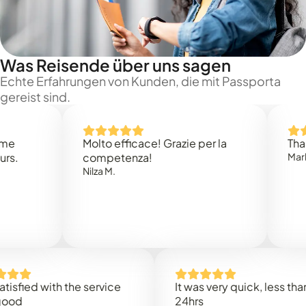
Was Reisende über uns sagen
Echte Erfahrungen von Kunden, die mit Passporta
gereist sind.
Molto efficace! Grazie per la
Thank you
competenza!
Mark N.
Nilza M.
d with the service
It was very quick, less than
24hrs