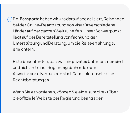
Bei
Passporta
haben wir uns darauf spezialisiert, Reisenden
bei der Online-Beantragung von Visa für verschiedene
Länder auf der ganzen Welt zu helfen. Unser Schwerpunkt
liegt auf der Bereitstellung von fachkundiger
Unterstützung und Beratung, um die Reiseerfahrung zu
erleichtern.
Bitte beachten Sie, dass wir ein privates Unternehmen sind
und nicht mit einer Regierungsbehörde oder
Anwaltskanzlei verbunden sind. Daher bieten wir keine
Rechtsberatung an.
Wenn Sie es vorziehen, können Sie ein Visum direkt über
die offizielle Website der Regierung beantragen.