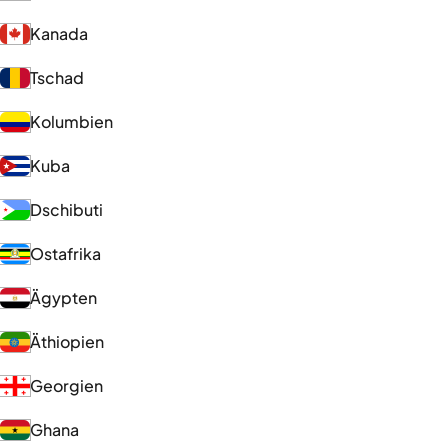
Kanada
Tschad
Kolumbien
Kuba
Dschibuti
Ostafrika
Ägypten
Äthiopien
Georgien
Ghana