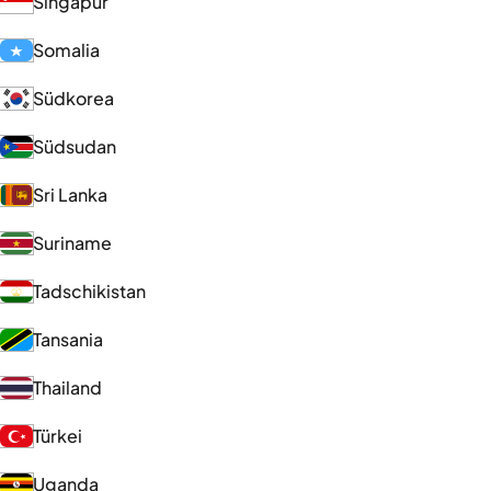
Singapur
Somalia
Südkorea
Südsudan
Sri Lanka
Suriname
Tadschikistan
Tansania
Thailand
Türkei
Uganda