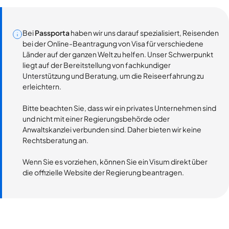
Bei
Passporta
haben wir uns darauf spezialisiert, Reisenden
bei der Online-Beantragung von Visa für verschiedene
Länder auf der ganzen Welt zu helfen. Unser Schwerpunkt
liegt auf der Bereitstellung von fachkundiger
Unterstützung und Beratung, um die Reiseerfahrung zu
erleichtern.
Bitte beachten Sie, dass wir ein privates Unternehmen sind
und nicht mit einer Regierungsbehörde oder
Anwaltskanzlei verbunden sind. Daher bieten wir keine
Rechtsberatung an.
Wenn Sie es vorziehen, können Sie ein Visum direkt über
die offizielle Website der Regierung beantragen.