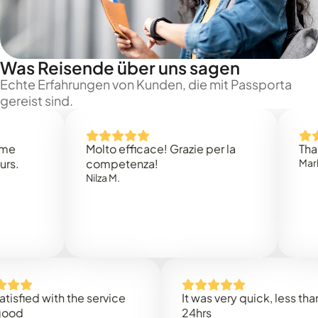
Was Reisende über uns sagen
Echte Erfahrungen von Kunden, die mit Passporta
gereist sind.
Molto efficace! Grazie per la
Thank you
competenza!
Mark N.
Nilza M.
d with the service
It was very quick, less than
24hrs