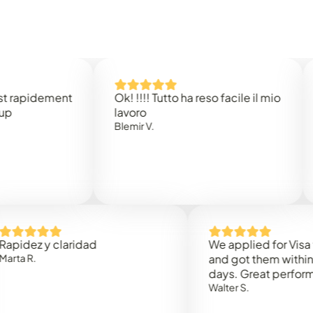
idement
Ok! !!!! Tutto ha reso facile il mio
Easy 
lavoro
Rene 
Blemir V.
 y claridad
We applied for Visa to Oma
and got them within 3 work
days. Great performance!
Walter S.