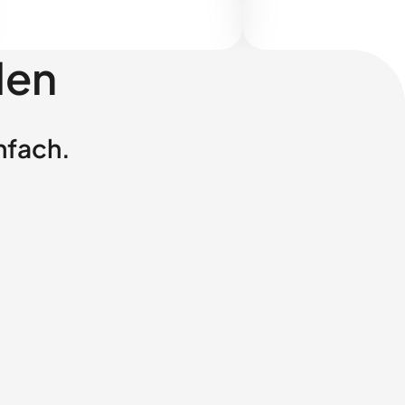
len
nfach.