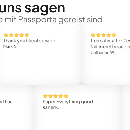
 uns sagen
 mit Passporta gereist sind.
 you Great service
Tres satisfaite C’est rap
.
fait merci beaucoup
Catherine W.
Super Everything good
Rapidez
Rainer K.
Marta R.