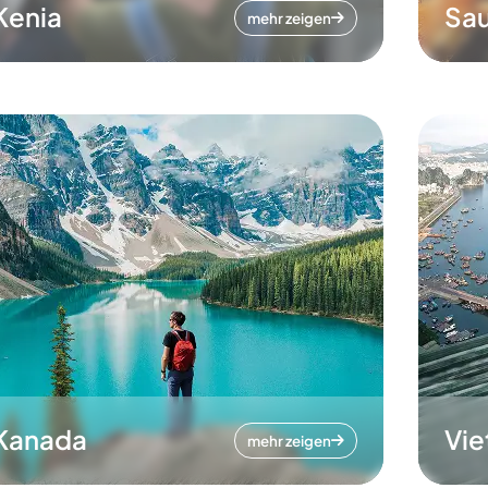
Kenia
Sau
mehr zeigen
Kanada
Vi
mehr zeigen