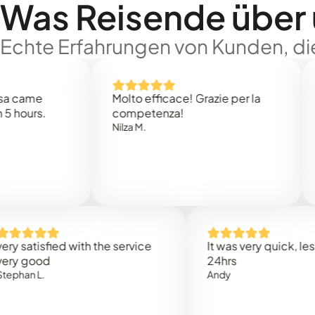
Was Reisende über
Echte Erfahrungen von Kunden, die
e
Molto efficace! Grazie per la
Thank
s.
competenza!
Mark N
Nilza M.
isfied with the service
It was very quick, less than
od
24hrs
.
Andy