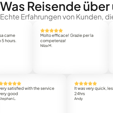
Was Reisende über
Echte Erfahrungen von Kunden, die
e
Molto efficace! Grazie per la
Thank
s.
competenza!
Mark N
Nilza M.
isfied with the service
It was very quick, less than
od
24hrs
L.
Andy