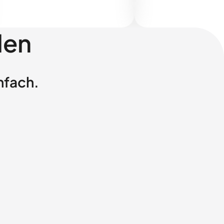
len
nfach.