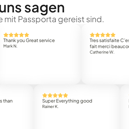
 uns sagen
 mit Passporta gereist sind.
 you Great service
Tres satisfaite C’est rap
.
fait merci beaucoup
Catherine W.
Super Everything good
Rapidez
Rainer K.
Marta R.