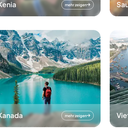
Kenia
Sau
mehr zeigen
Kanada
Vi
mehr zeigen