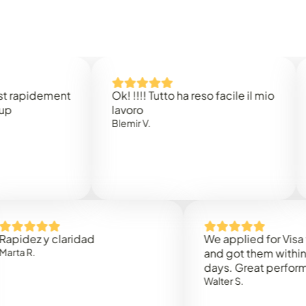
idement
Ok! !!!! Tutto ha reso facile il mio
Easy 
lavoro
Rene 
Blemir V.
 y claridad
We applied for Visa to Om
and got them within 3 work
days. Great performance!
Walter S.