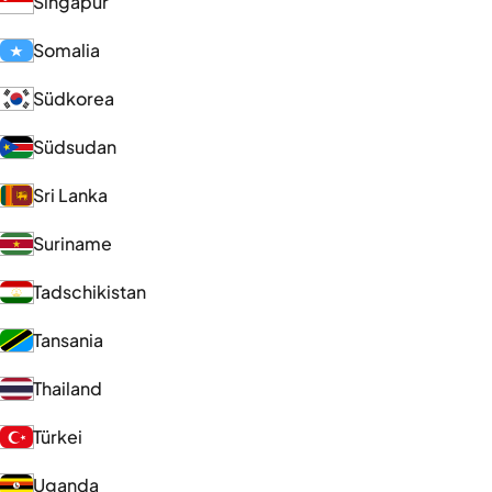
Singapur
Somalia
Südkorea
Südsudan
Sri Lanka
Suriname
Tadschikistan
Tansania
Thailand
Türkei
Uganda