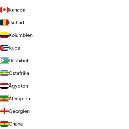
Kanada
Tschad
Kolumbien
Kuba
Dschibuti
Ostafrika
Ägypten
Äthiopien
Georgien
Ghana