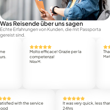
Was Reisende über uns sagen
Echte Erfahrungen von Kunden, die mit Passporta
gereist sind.
Molto efficace! Grazie per la
Thank you
competenza!
Mark N.
Nilza M.
ed with the service
It was very quick, less than
24hrs