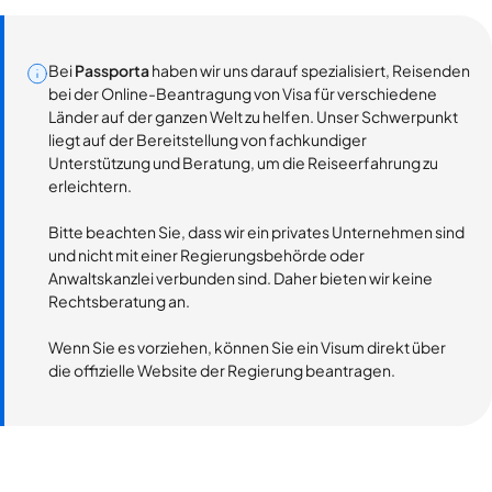
Bei
Passporta
haben wir uns darauf spezialisiert, Reisenden
bei der Online-Beantragung von Visa für verschiedene
Länder auf der ganzen Welt zu helfen. Unser Schwerpunkt
liegt auf der Bereitstellung von fachkundiger
Unterstützung und Beratung, um die Reiseerfahrung zu
erleichtern.
Bitte beachten Sie, dass wir ein privates Unternehmen sind
und nicht mit einer Regierungsbehörde oder
Anwaltskanzlei verbunden sind. Daher bieten wir keine
Rechtsberatung an.
Wenn Sie es vorziehen, können Sie ein Visum direkt über
die offizielle Website der Regierung beantragen.