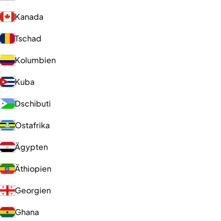
Kanada
Tschad
Kolumbien
Kuba
Dschibuti
Ostafrika
Ägypten
Äthiopien
Georgien
Ghana