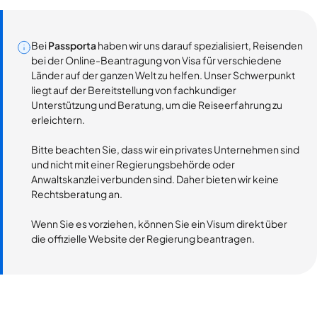
Bei
Passporta
haben wir uns darauf spezialisiert, Reisenden
bei der Online-Beantragung von Visa für verschiedene
Länder auf der ganzen Welt zu helfen. Unser Schwerpunkt
liegt auf der Bereitstellung von fachkundiger
Unterstützung und Beratung, um die Reiseerfahrung zu
erleichtern.
Bitte beachten Sie, dass wir ein privates Unternehmen sind
und nicht mit einer Regierungsbehörde oder
Anwaltskanzlei verbunden sind. Daher bieten wir keine
Rechtsberatung an.
Wenn Sie es vorziehen, können Sie ein Visum direkt über
die offizielle Website der Regierung beantragen.