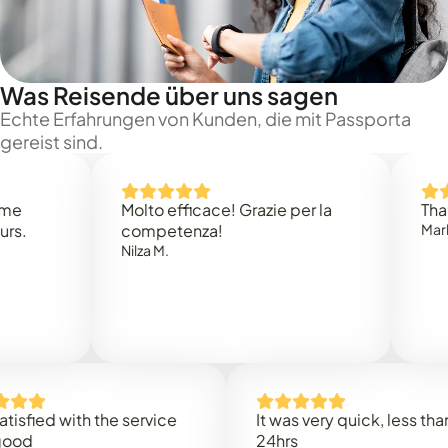
Was Reisende über uns sagen
Echte Erfahrungen von Kunden, die mit Passporta
gereist sind.
Molto efficace! Grazie per la
Thank you
competenza!
Mark N.
Nilza M.
d with the service
It was very quick, less than
24hrs