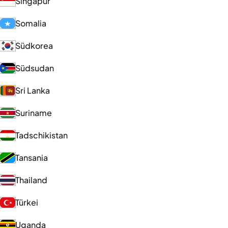
Singapur
Somalia
Südkorea
Südsudan
Sri Lanka
Suriname
Tadschikistan
Tansania
Thailand
Türkei
Uganda