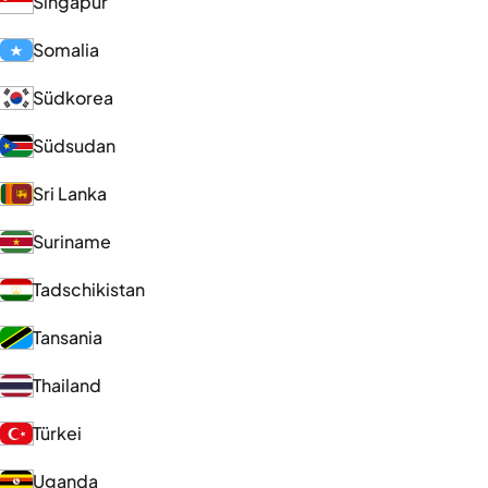
Singapur
Somalia
Südkorea
Südsudan
Sri Lanka
Suriname
Tadschikistan
Tansania
Thailand
Türkei
Uganda