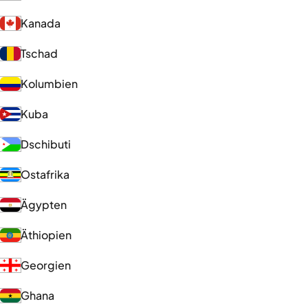
Kanada
Tschad
Kolumbien
Kuba
Dschibuti
Ostafrika
Ägypten
Äthiopien
Georgien
Ghana