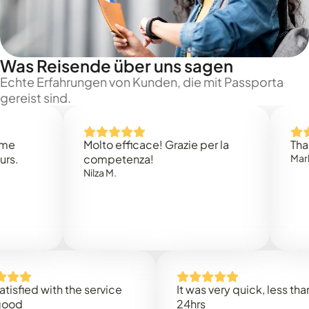
Was Reisende über uns sagen
Echte Erfahrungen von Kunden, die mit Passporta
gereist sind.
Molto efficace! Grazie per la
Thank you
competenza!
Mark N.
Nilza M.
ed with the service
It was very quick, less than
24hrs