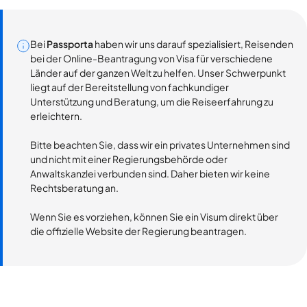
Bei
Passporta
haben wir uns darauf spezialisiert, Reisenden
bei der Online-Beantragung von Visa für verschiedene
Länder auf der ganzen Welt zu helfen. Unser Schwerpunkt
liegt auf der Bereitstellung von fachkundiger
Unterstützung und Beratung, um die Reiseerfahrung zu
erleichtern.
Bitte beachten Sie, dass wir ein privates Unternehmen sind
und nicht mit einer Regierungsbehörde oder
Anwaltskanzlei verbunden sind. Daher bieten wir keine
Rechtsberatung an.
Wenn Sie es vorziehen, können Sie ein Visum direkt über
die offizielle Website der Regierung beantragen.