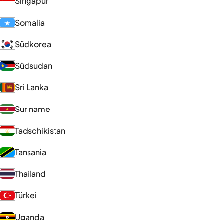
Singapur
Somalia
Südkorea
Südsudan
Sri Lanka
Suriname
Tadschikistan
Tansania
Thailand
Türkei
Uganda