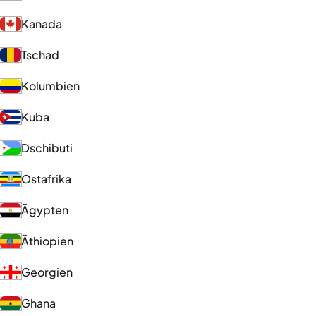
Kanada
Tschad
Kolumbien
Kuba
Dschibuti
Ostafrika
Ägypten
Äthiopien
Georgien
Ghana