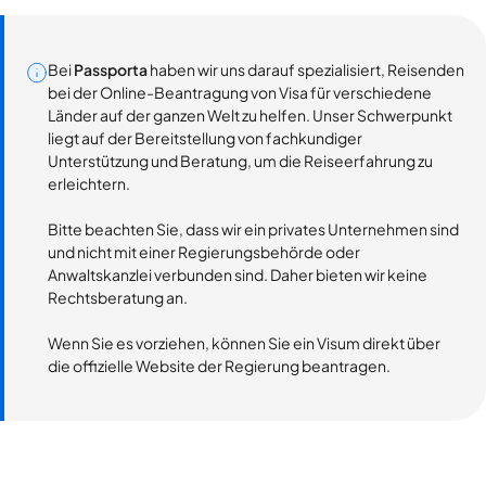
Bei
Passporta
haben wir uns darauf spezialisiert, Reisenden
bei der Online-Beantragung von Visa für verschiedene
Länder auf der ganzen Welt zu helfen. Unser Schwerpunkt
liegt auf der Bereitstellung von fachkundiger
Unterstützung und Beratung, um die Reiseerfahrung zu
erleichtern.
Bitte beachten Sie, dass wir ein privates Unternehmen sind
und nicht mit einer Regierungsbehörde oder
Anwaltskanzlei verbunden sind. Daher bieten wir keine
Rechtsberatung an.
Wenn Sie es vorziehen, können Sie ein Visum direkt über
die offizielle Website der Regierung beantragen.