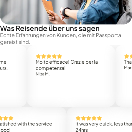
Was Reisende über uns sagen
Echte Erfahrungen von Kunden, die mit Passporta
gereist sind.
Molto efficace! Grazie per la
Thank you
competenza!
Mark N.
Nilza M.
ed with the service
It was very quick, less than
24hrs