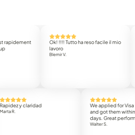
idement
Ok! !!!! Tutto ha reso facile il mio
Easy 
lavoro
Rene 
Blemir V.
 y claridad
We applied for Visa to Om
and got them within 3 work
days. Great performance!
Walter S.