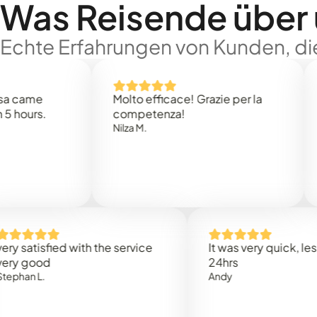
Was Reisende über
Echte Erfahrungen von Kunden, die
e
Molto efficace! Grazie per la
Thank
s.
competenza!
Mark N
Nilza M.
isfied with the service
It was very quick, less than
od
24hrs
L.
Andy