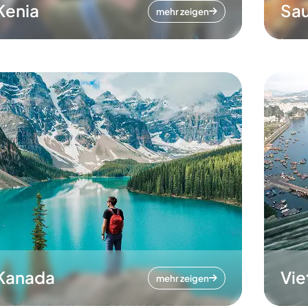
Kenia
Sau
mehr zeigen
Kanada
Vi
mehr zeigen