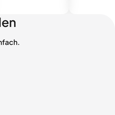
len
nfach.