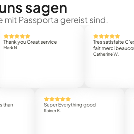
 uns sagen
 mit Passporta gereist sind.
 you Great service
Tres satisfaite C’est rap
.
fait merci beaucoup
Catherine W.
Super Everything good
Rapidez
Rainer K.
Marta R.