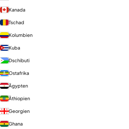
Kanada
Tschad
Kolumbien
Kuba
Dschibuti
Ostafrika
Ägypten
Äthiopien
Georgien
Ghana