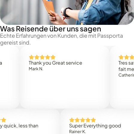
Was Reisende über uns sagen
Echte Erfahrungen von Kunden, die mit Passporta
gereist sind.
Thank you Great service
Tres satisf
Mark N.
fait merci 
Catherine W.
ck, less than
Super Everything good
Rainer K.