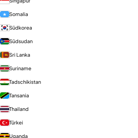
Singapur
Somalia
Südkorea
Südsudan
Sri Lanka
Suriname
Tadschikistan
Tansania
Thailand
Türkei
Uganda