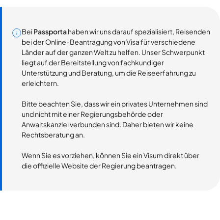
Bei
Passporta
haben wir uns darauf spezialisiert, Reisenden
bei der Online-Beantragung von Visa für verschiedene
Länder auf der ganzen Welt zu helfen. Unser Schwerpunkt
liegt auf der Bereitstellung von fachkundiger
Unterstützung und Beratung, um die Reiseerfahrung zu
erleichtern.
Bitte beachten Sie, dass wir ein privates Unternehmen sind
und nicht mit einer Regierungsbehörde oder
Anwaltskanzlei verbunden sind. Daher bieten wir keine
Rechtsberatung an.
Wenn Sie es vorziehen, können Sie ein Visum direkt über
die offizielle Website der Regierung beantragen.