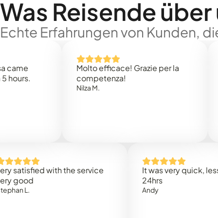
Was Reisende über
Echte Erfahrungen von Kunden, die
Molto efficace! Grazie per la
Thank 
.
competenza!
Mark N.
Nilza M.
sfied with the service
It was very quick, less than
d
24hrs
Andy