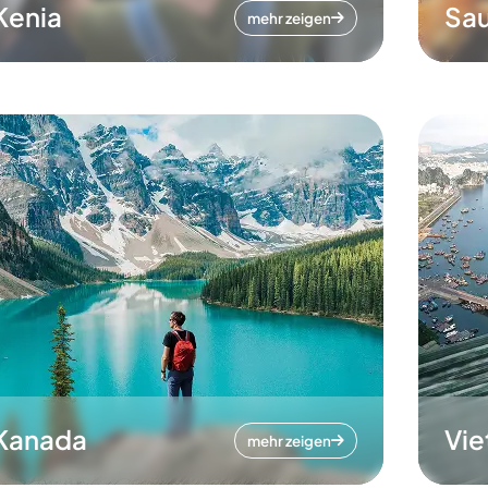
Kenia
Sau
mehr zeigen
Kanada
Vi
mehr zeigen