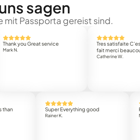
 uns sagen
 mit Passporta gereist sind.
you Great service
Tres satisfaite C’est rapi
fait merci beaucoup
Catherine W.
Super Everything good
Rapidez 
Rainer K.
Marta R.