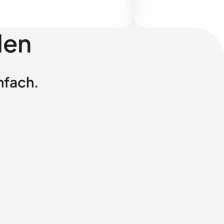
len
nfach.