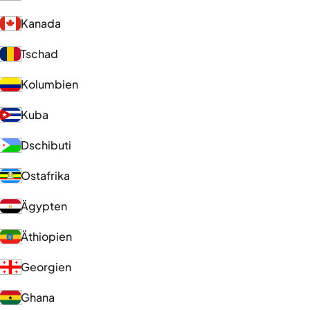
Kanada
Tschad
Kolumbien
Kuba
Dschibuti
Ostafrika
Ägypten
Äthiopien
Georgien
Ghana