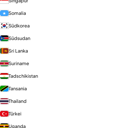
Singapur
Somalia
Südkorea
Südsudan
Sri Lanka
Suriname
Tadschikistan
Tansania
Thailand
Türkei
Uganda