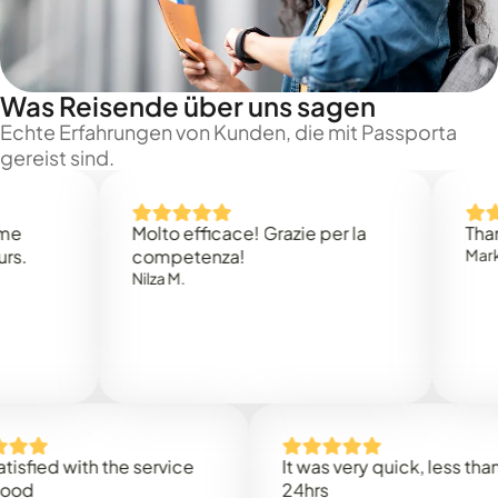
Was Reisende über uns sagen
Echte Erfahrungen von Kunden, die mit Passporta
gereist sind.
Molto efficace! Grazie per la
Thank you
competenza!
Mark N.
Nilza M.
ed with the service
It was very quick, less than
24hrs