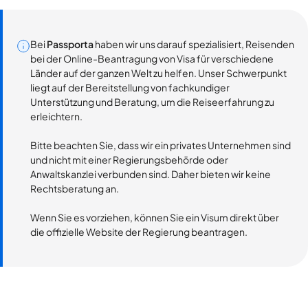
Bei
Passporta
haben wir uns darauf spezialisiert, Reisenden
bei der Online-Beantragung von Visa für verschiedene
Länder auf der ganzen Welt zu helfen. Unser Schwerpunkt
liegt auf der Bereitstellung von fachkundiger
Unterstützung und Beratung, um die Reiseerfahrung zu
erleichtern.
Bitte beachten Sie, dass wir ein privates Unternehmen sind
und nicht mit einer Regierungsbehörde oder
Anwaltskanzlei verbunden sind. Daher bieten wir keine
Rechtsberatung an.
Wenn Sie es vorziehen, können Sie ein Visum direkt über
die offizielle Website der Regierung beantragen.