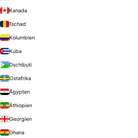
Kanada
Tschad
Kolumbien
Kuba
Dschibuti
Ostafrika
Ägypten
Äthiopien
Georgien
Ghana