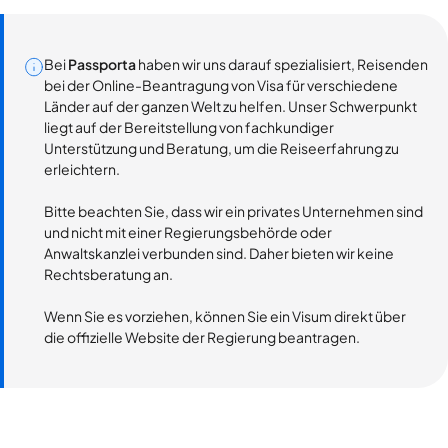
Bei
Passporta
haben wir uns darauf spezialisiert, Reisenden
bei der Online-Beantragung von Visa für verschiedene
Länder auf der ganzen Welt zu helfen. Unser Schwerpunkt
liegt auf der Bereitstellung von fachkundiger
Unterstützung und Beratung, um die Reiseerfahrung zu
erleichtern.
Bitte beachten Sie, dass wir ein privates Unternehmen sind
und nicht mit einer Regierungsbehörde oder
Anwaltskanzlei verbunden sind. Daher bieten wir keine
Rechtsberatung an.
Wenn Sie es vorziehen, können Sie ein Visum direkt über
die offizielle Website der Regierung beantragen.