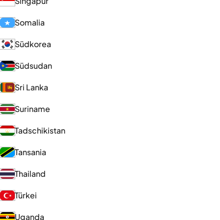
Singapur
Somalia
Südkorea
Südsudan
Sri Lanka
Suriname
Tadschikistan
Tansania
Thailand
Türkei
Uganda