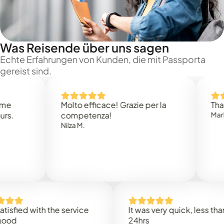
Was Reisende über uns sagen
Echte Erfahrungen von Kunden, die mit Passporta
gereist sind.
Molto efficace! Grazie per la
Thank you
competenza!
Mark N.
Nilza M.
ed with the service
It was very quick, less than
24hrs