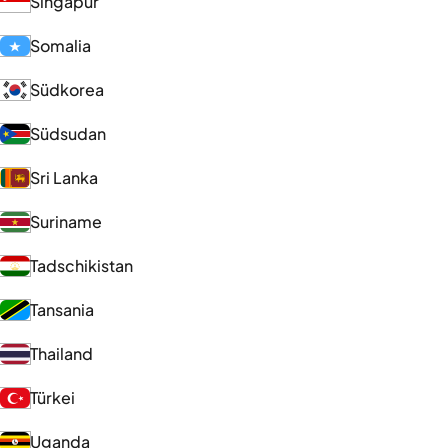
Singapur
Somalia
Südkorea
Südsudan
Sri Lanka
Suriname
Tadschikistan
Tansania
Thailand
Türkei
Uganda