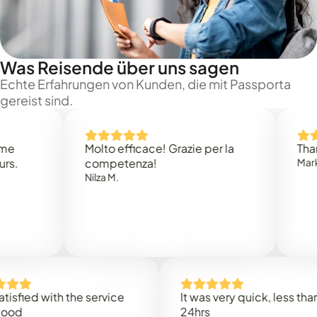
Was Reisende über uns sagen
Echte Erfahrungen von Kunden, die mit Passporta
gereist sind.
Molto efficace! Grazie per la
Thank you
competenza!
Mark N.
Nilza M.
ed with the service
It was very quick, less than
24hrs