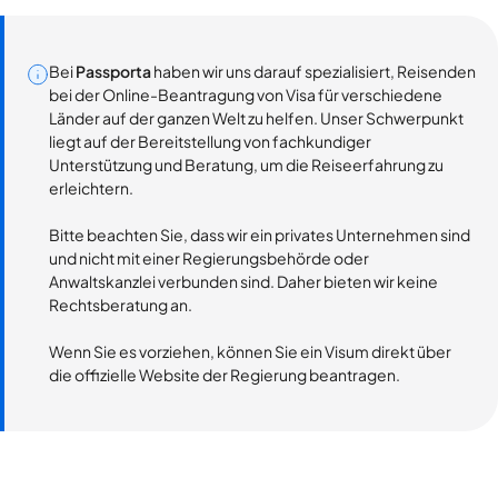
Bei
Passporta
haben wir uns darauf spezialisiert, Reisenden
bei der Online-Beantragung von Visa für verschiedene
Länder auf der ganzen Welt zu helfen. Unser Schwerpunkt
liegt auf der Bereitstellung von fachkundiger
Unterstützung und Beratung, um die Reiseerfahrung zu
erleichtern.
Bitte beachten Sie, dass wir ein privates Unternehmen sind
und nicht mit einer Regierungsbehörde oder
Anwaltskanzlei verbunden sind. Daher bieten wir keine
Rechtsberatung an.
Wenn Sie es vorziehen, können Sie ein Visum direkt über
die offizielle Website der Regierung beantragen.