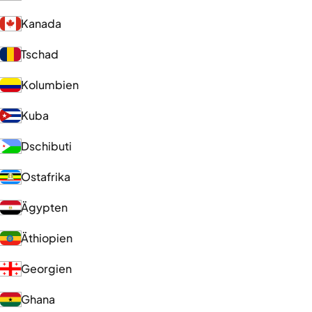
Kanada
Tschad
Kolumbien
Kuba
Dschibuti
Ostafrika
Ägypten
Äthiopien
Georgien
Ghana