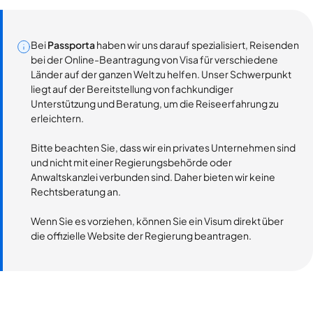
Bei
Passporta
haben wir uns darauf spezialisiert, Reisenden
bei der Online-Beantragung von Visa für verschiedene
Länder auf der ganzen Welt zu helfen. Unser Schwerpunkt
liegt auf der Bereitstellung von fachkundiger
Unterstützung und Beratung, um die Reiseerfahrung zu
erleichtern.
Bitte beachten Sie, dass wir ein privates Unternehmen sind
und nicht mit einer Regierungsbehörde oder
Anwaltskanzlei verbunden sind. Daher bieten wir keine
Rechtsberatung an.
Wenn Sie es vorziehen, können Sie ein Visum direkt über
die offizielle Website der Regierung beantragen.