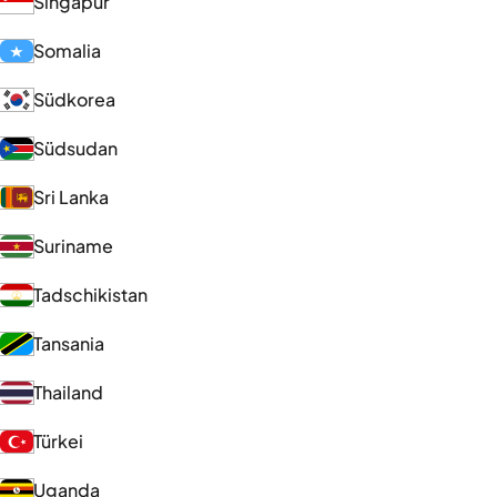
Singapur
Somalia
Südkorea
Südsudan
Sri Lanka
Suriname
Tadschikistan
Tansania
Thailand
Türkei
Uganda