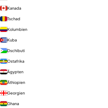
Kanada
Tschad
Kolumbien
Kuba
Dschibuti
Ostafrika
Ägypten
Äthiopien
Georgien
Ghana