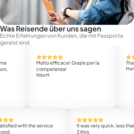
Was Reisende über uns sagen
Echte Erfahrungen von Kunden, die mit Passporta
gereist sind.
Molto efficace! Grazie per la
Thank you
competenza!
Mark N.
Nilza M.
d with the service
It was very quick, less than
24hrs