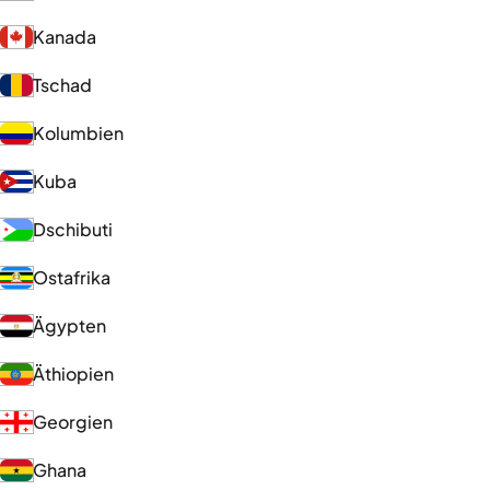
Kanada
Tschad
Kolumbien
Kuba
Dschibuti
Ostafrika
Ägypten
Äthiopien
Georgien
Ghana