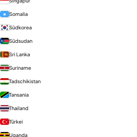
Singapur
Somalia
Südkorea
Südsudan
Sri Lanka
Suriname
Tadschikistan
Tansania
Thailand
Türkei
Uganda