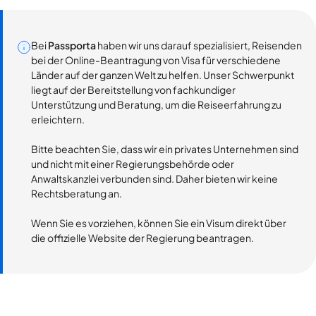
Bei
Passporta
haben wir uns darauf spezialisiert, Reisenden
bei der Online-Beantragung von Visa für verschiedene
Länder auf der ganzen Welt zu helfen. Unser Schwerpunkt
liegt auf der Bereitstellung von fachkundiger
Unterstützung und Beratung, um die Reiseerfahrung zu
erleichtern.
Bitte beachten Sie, dass wir ein privates Unternehmen sind
und nicht mit einer Regierungsbehörde oder
Anwaltskanzlei verbunden sind. Daher bieten wir keine
Rechtsberatung an.
Wenn Sie es vorziehen, können Sie ein Visum direkt über
die offizielle Website der Regierung beantragen.