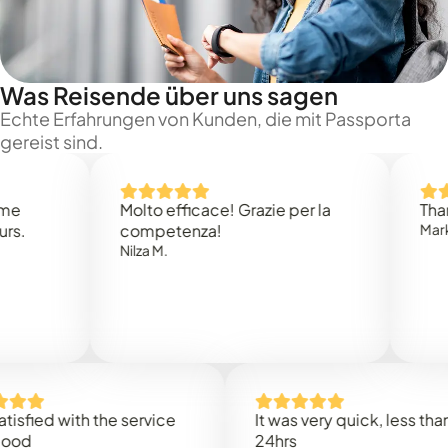
Was Reisende über uns sagen
Echte Erfahrungen von Kunden, die mit Passporta
gereist sind.
Molto efficace! Grazie per la
Thank you
competenza!
Mark N.
Nilza M.
ed with the service
It was very quick, less than
24hrs