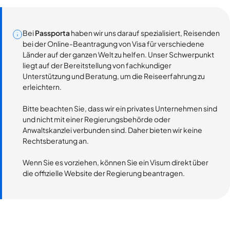
Bei
Passporta
haben wir uns darauf spezialisiert, Reisenden
bei der Online-Beantragung von Visa für verschiedene
Länder auf der ganzen Welt zu helfen. Unser Schwerpunkt
liegt auf der Bereitstellung von fachkundiger
Unterstützung und Beratung, um die Reiseerfahrung zu
erleichtern.
Bitte beachten Sie, dass wir ein privates Unternehmen sind
und nicht mit einer Regierungsbehörde oder
Anwaltskanzlei verbunden sind. Daher bieten wir keine
Rechtsberatung an.
Wenn Sie es vorziehen, können Sie ein Visum direkt über
die offizielle Website der Regierung beantragen.