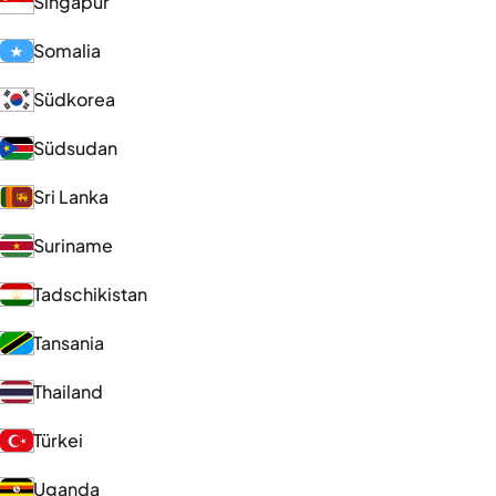
Singapur
Somalia
Südkorea
Südsudan
Sri Lanka
Suriname
Tadschikistan
Tansania
Thailand
Türkei
Uganda