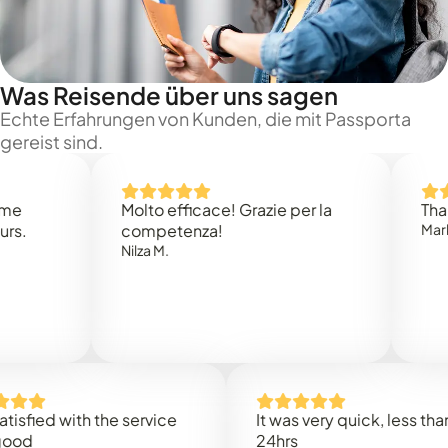
Was Reisende über uns sagen
Echte Erfahrungen von Kunden, die mit Passporta
gereist sind.
Molto efficace! Grazie per la
Thank you
competenza!
Mark N.
Nilza M.
ed with the service
It was very quick, less than
24hrs