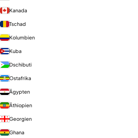
Kanada
Tschad
Kolumbien
Kuba
Dschibuti
Ostafrika
Ägypten
Äthiopien
Georgien
Ghana