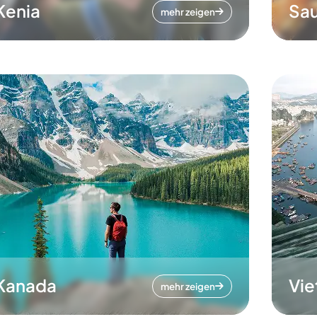
Kenia
Sau
mehr zeigen
Kanada
Vi
mehr zeigen