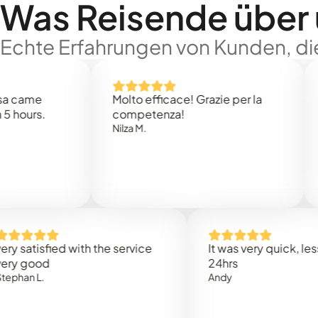
Was Reisende über
Echte Erfahrungen von Kunden, die
e
Molto efficace! Grazie per la
Thank
s.
competenza!
Mark N
Nilza M.
isfied with the service
It was very quick, less than
od
24hrs
.
Andy