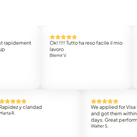
idement
Ok! !!!! Tutto ha reso facile il mio
Easy 
lavoro
Rene 
Blemir V.
 y claridad
We applied for Visa to Om
and got them within 3 work
days. Great performance!
Walter S.