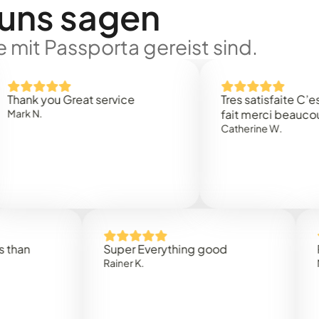
 uns sagen
 mit Passporta gereist sind.
 you Great service
Tres satisfaite C’est rap
.
fait merci beaucoup
Catherine W.
Super Everything good
Rapidez
Rainer K.
Marta R.