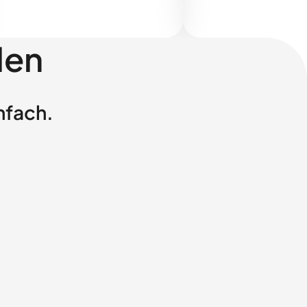
len
nfach.