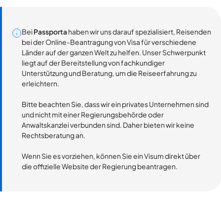
Bei
Passporta
haben wir uns darauf spezialisiert, Reisenden
bei der Online-Beantragung von Visa für verschiedene
Länder auf der ganzen Welt zu helfen. Unser Schwerpunkt
liegt auf der Bereitstellung von fachkundiger
Unterstützung und Beratung, um die Reiseerfahrung zu
erleichtern.
Bitte beachten Sie, dass wir ein privates Unternehmen sind
und nicht mit einer Regierungsbehörde oder
Anwaltskanzlei verbunden sind. Daher bieten wir keine
Rechtsberatung an.
Wenn Sie es vorziehen, können Sie ein Visum direkt über
die offizielle Website der Regierung beantragen.