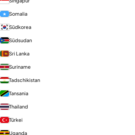
Singapur
Somalia
Südkorea
Südsudan
Sri Lanka
Suriname
Tadschikistan
Tansania
Thailand
Türkei
Uganda