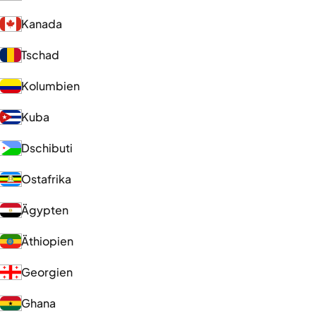
Kanada
Tschad
Kolumbien
Kuba
Dschibuti
Ostafrika
Ägypten
Äthiopien
Georgien
Ghana