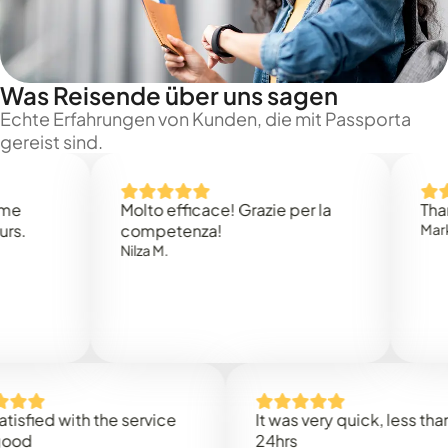
Was Reisende über uns sagen
Echte Erfahrungen von Kunden, die mit Passporta
gereist sind.
Molto efficace! Grazie per la
Thank you
competenza!
Mark N.
Nilza M.
ed with the service
It was very quick, less than
24hrs