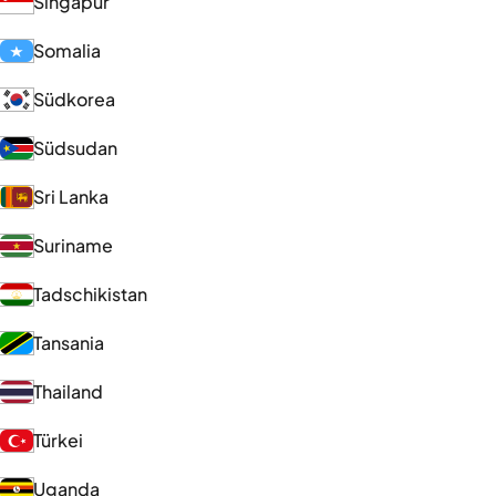
Singapur
Somalia
Südkorea
Südsudan
Sri Lanka
Suriname
Tadschikistan
Tansania
Thailand
Türkei
Uganda