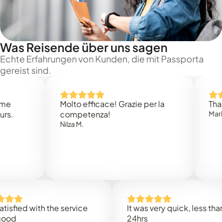
Was Reisende über uns sagen
Echte Erfahrungen von Kunden, die mit Passporta
gereist sind.
Molto efficace! Grazie per la
Thank you
competenza!
Mark N.
Nilza M.
ed with the service
It was very quick, less than
24hrs