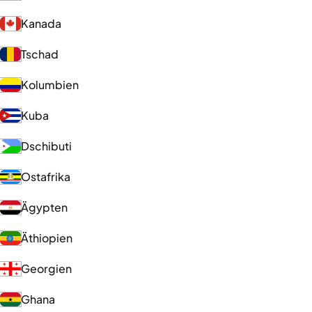
Kanada
Tschad
Kolumbien
Kuba
Dschibuti
Ostafrika
Ägypten
Äthiopien
Georgien
Ghana