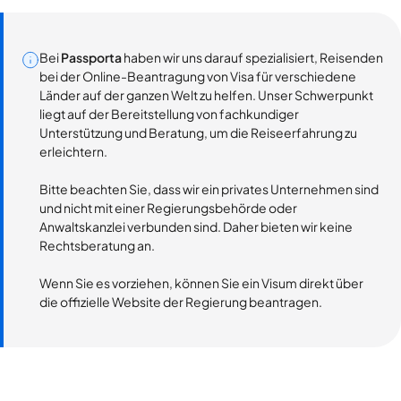
Bei
Passporta
haben wir uns darauf spezialisiert, Reisenden
bei der Online-Beantragung von Visa für verschiedene
Länder auf der ganzen Welt zu helfen. Unser Schwerpunkt
liegt auf der Bereitstellung von fachkundiger
Unterstützung und Beratung, um die Reiseerfahrung zu
erleichtern.
Bitte beachten Sie, dass wir ein privates Unternehmen sind
und nicht mit einer Regierungsbehörde oder
Anwaltskanzlei verbunden sind. Daher bieten wir keine
Rechtsberatung an.
Wenn Sie es vorziehen, können Sie ein Visum direkt über
die offizielle Website der Regierung beantragen.