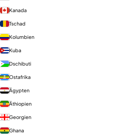
Kanada
Tschad
Kolumbien
Kuba
Dschibuti
Ostafrika
Ägypten
Äthiopien
Georgien
Ghana