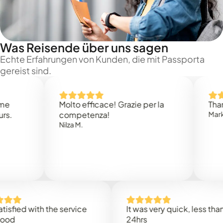
Was Reisende über uns sagen
Echte Erfahrungen von Kunden, die mit Passporta
gereist sind.
Molto efficace! Grazie per la
Thank you 
competenza!
Mark N.
Nilza M.
d with the service
It was very quick, less than
24hrs