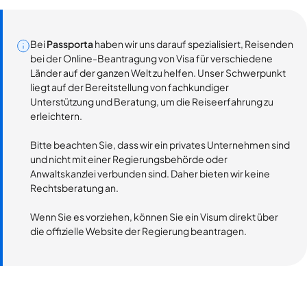
Bei
Passporta
haben wir uns darauf spezialisiert, Reisenden
bei der Online-Beantragung von Visa für verschiedene
Länder auf der ganzen Welt zu helfen. Unser Schwerpunkt
liegt auf der Bereitstellung von fachkundiger
Unterstützung und Beratung, um die Reiseerfahrung zu
erleichtern.
Bitte beachten Sie, dass wir ein privates Unternehmen sind
und nicht mit einer Regierungsbehörde oder
Anwaltskanzlei verbunden sind. Daher bieten wir keine
Rechtsberatung an.
Wenn Sie es vorziehen, können Sie ein Visum direkt über
die offizielle Website der Regierung beantragen.