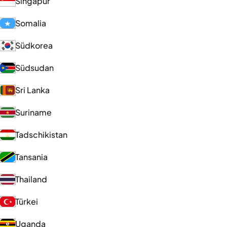
Singapur
Somalia
Südkorea
Südsudan
Sri Lanka
Suriname
Tadschikistan
Tansania
Thailand
Türkei
Uganda