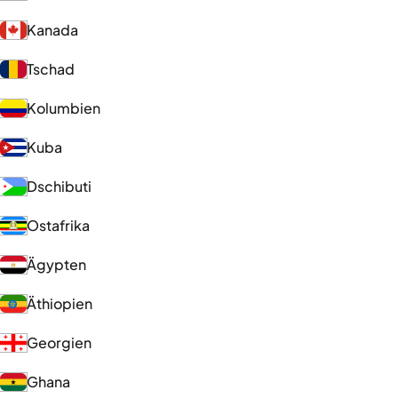
Kanada
Tschad
Kolumbien
Kuba
Dschibuti
Ostafrika
Ägypten
Äthiopien
Georgien
Ghana