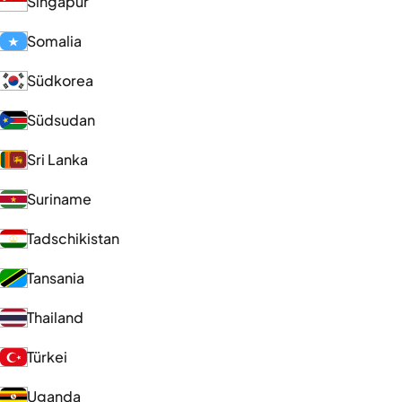
Singapur
Somalia
Südkorea
Südsudan
Sri Lanka
Suriname
Tadschikistan
Tansania
Thailand
Türkei
Uganda