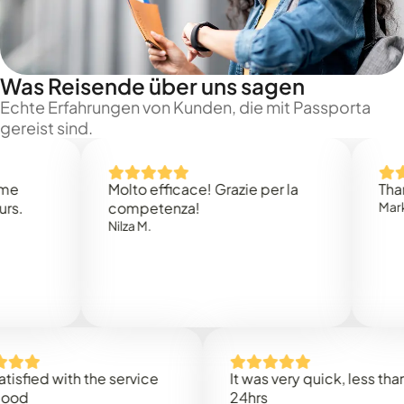
Was Reisende über uns sagen
Echte Erfahrungen von Kunden, die mit Passporta
gereist sind.
Molto efficace! Grazie per la
Thank you
competenza!
Mark N.
Nilza M.
d with the service
It was very quick, less than
24hrs