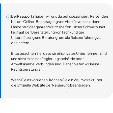
Bei
Passporta
haben wir uns darauf spezialisiert, Reisenden
bei der Online-Beantragung von Visa für verschiedene
Länder auf der ganzen Welt zu helfen. Unser Schwerpunkt
liegt auf der Bereitstellung von fachkundiger
Unterstützung und Beratung, um die Reiseerfahrung zu
erleichtern.
Bitte beachten Sie, dass wir ein privates Unternehmen sind
und nicht mit einer Regierungsbehörde oder
Anwaltskanzlei verbunden sind. Daher bieten wir keine
Rechtsberatung an.
Wenn Sie es vorziehen, können Sie ein Visum direkt über
die offizielle Website der Regierung beantragen.