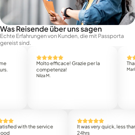
Was Reisende über uns sagen
Echte Erfahrungen von Kunden, die mit Passporta
gereist sind.
Molto efficace! Grazie per la
Thank yo
competenza!
Mark N.
Nilza M.
ied with the service
It was very quick, less than
24hrs