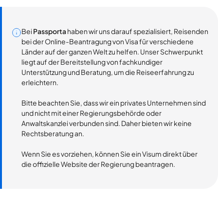
Bei
Passporta
haben wir uns darauf spezialisiert, Reisenden
bei der Online-Beantragung von Visa für verschiedene
Länder auf der ganzen Welt zu helfen. Unser Schwerpunkt
liegt auf der Bereitstellung von fachkundiger
Unterstützung und Beratung, um die Reiseerfahrung zu
erleichtern.
Bitte beachten Sie, dass wir ein privates Unternehmen sind
und nicht mit einer Regierungsbehörde oder
Anwaltskanzlei verbunden sind. Daher bieten wir keine
Rechtsberatung an.
Wenn Sie es vorziehen, können Sie ein Visum direkt über
die offizielle Website der Regierung beantragen.