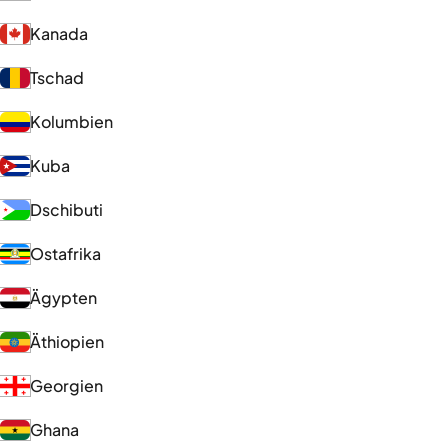
Kanada
Tschad
Kolumbien
Kuba
Dschibuti
Ostafrika
Ägypten
Äthiopien
Georgien
Ghana