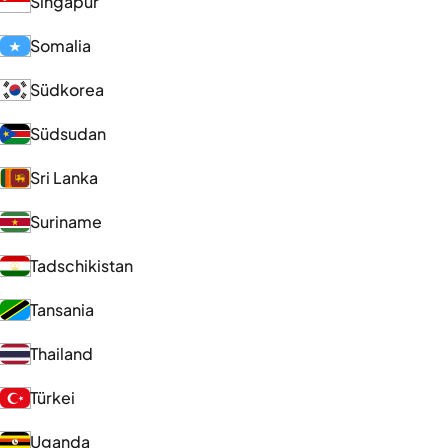
Singapur
Somalia
Südkorea
Südsudan
Sri Lanka
Suriname
Tadschikistan
Tansania
Thailand
Türkei
Uganda