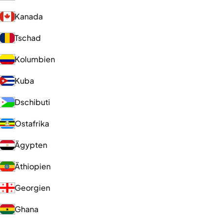
Kanada
Tschad
Kolumbien
Kuba
Dschibuti
Ostafrika
Ägypten
Äthiopien
Georgien
Ghana