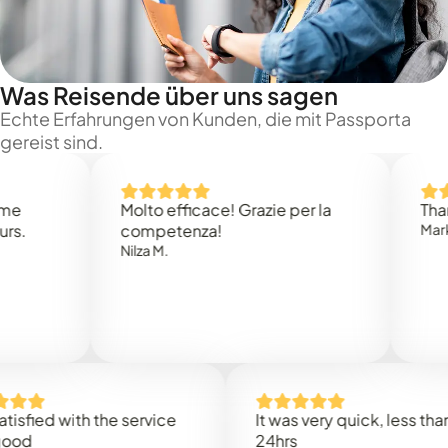
Was Reisende über uns sagen
Echte Erfahrungen von Kunden, die mit Passporta
gereist sind.
Molto efficace! Grazie per la
Thank you
competenza!
Mark N.
Nilza M.
ed with the service
It was very quick, less than
24hrs