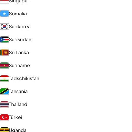
Singapur
Somalia
Südkorea
Südsudan
Sri Lanka
Suriname
Tadschikistan
Tansania
Thailand
Türkei
Uganda