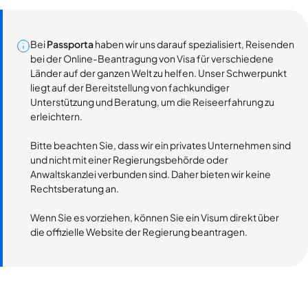
Bei
Passporta
haben wir uns darauf spezialisiert, Reisenden
bei der Online-Beantragung von Visa für verschiedene
Länder auf der ganzen Welt zu helfen. Unser Schwerpunkt
liegt auf der Bereitstellung von fachkundiger
Unterstützung und Beratung, um die Reiseerfahrung zu
erleichtern.
Bitte beachten Sie, dass wir ein privates Unternehmen sind
und nicht mit einer Regierungsbehörde oder
Anwaltskanzlei verbunden sind. Daher bieten wir keine
Rechtsberatung an.
Wenn Sie es vorziehen, können Sie ein Visum direkt über
die offizielle Website der Regierung beantragen.