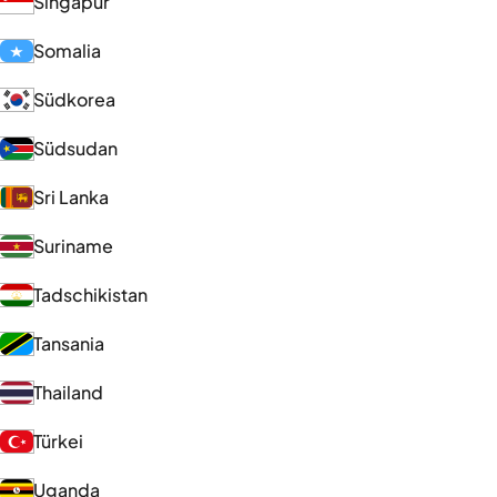
Singapur
Somalia
Südkorea
Südsudan
Sri Lanka
Suriname
Tadschikistan
Tansania
Thailand
Türkei
Uganda