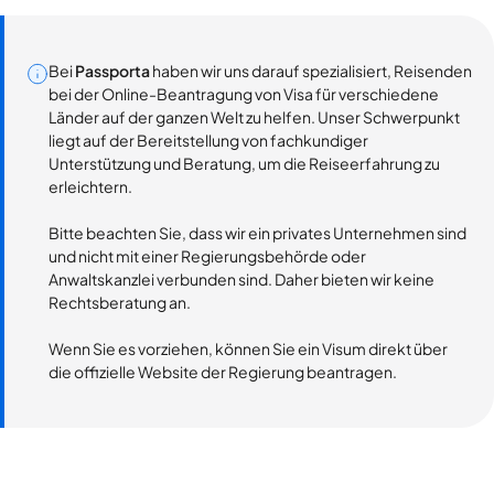
Bei
Passporta
haben wir uns darauf spezialisiert, Reisenden
bei der Online-Beantragung von Visa für verschiedene
Länder auf der ganzen Welt zu helfen. Unser Schwerpunkt
liegt auf der Bereitstellung von fachkundiger
Unterstützung und Beratung, um die Reiseerfahrung zu
erleichtern.
Bitte beachten Sie, dass wir ein privates Unternehmen sind
und nicht mit einer Regierungsbehörde oder
Anwaltskanzlei verbunden sind. Daher bieten wir keine
Rechtsberatung an.
Wenn Sie es vorziehen, können Sie ein Visum direkt über
die offizielle Website der Regierung beantragen.