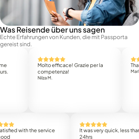
Was Reisende über uns sagen
Echte Erfahrungen von Kunden, die mit Passporta
gereist sind.
Molto efficace! Grazie per la
Thank you
competenza!
Mark N.
Nilza M.
ed with the service
It was very quick, less than
24hrs