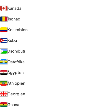
Kanada
Tschad
Kolumbien
Kuba
Dschibuti
Ostafrika
Ägypten
Äthiopien
Georgien
Ghana