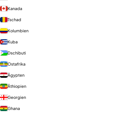
Kanada
Tschad
Kolumbien
Kuba
Dschibuti
Ostafrika
Ägypten
Äthiopien
Georgien
Ghana