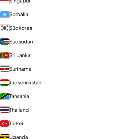
Singapur
Somalia
Südkorea
Südsudan
Sri Lanka
Suriname
Tadschikistan
Tansania
Thailand
Türkei
Uganda