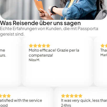
Was Reisende über uns sagen
Echte Erfahrungen von Kunden, die mit Passporta
gereist sind.
Molto efficace! Grazie per la
Thank you
competenza!
Mark N.
Nilza M.
ed with the service
It was very quick, less than
24hrs