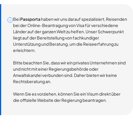
Bei
Passporta
haben wir uns darauf spezialisiert, Reisenden
bei der Online-Beantragung von Visa für verschiedene
Länder auf der ganzen Welt zu helfen. Unser Schwerpunkt
liegt auf der Bereitstellung von fachkundiger
Unterstützung und Beratung, um die Reiseerfahrung zu
erleichtern.
Bitte beachten Sie, dass wir ein privates Unternehmen sind
und nicht mit einer Regierungsbehörde oder
Anwaltskanzlei verbunden sind. Daher bieten wir keine
Rechtsberatung an.
Wenn Sie es vorziehen, können Sie ein Visum direkt über
die offizielle Website der Regierung beantragen.